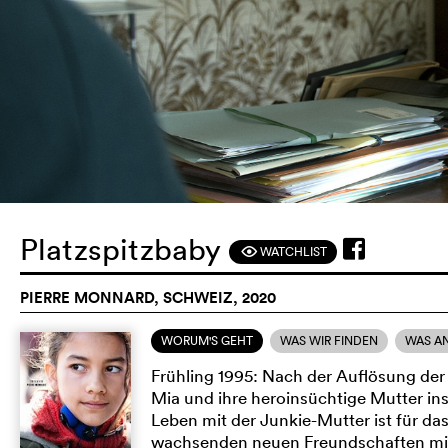
Platzspitzbaby
WATCHLIST
F
PIERRE MONNARD, SCHWEIZ, 2020
WORUM'S GEHT
WAS WIR FINDEN
WAS A
Frühling 1995: Nach der Auflösung der
Mia und ihre heroinsüchtige Mutter in
Leben mit der Junkie-Mutter ist für 
wachsenden neuen Freundschaften mit 