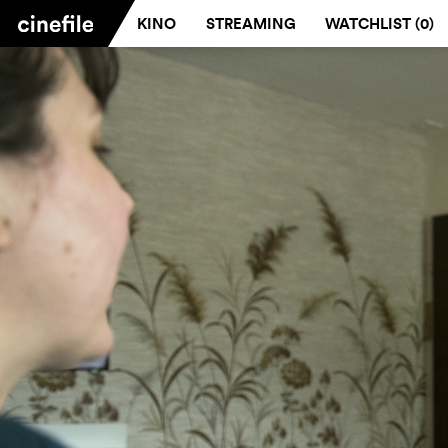
KINO
STREAMING
WATCHLIST (
0
)