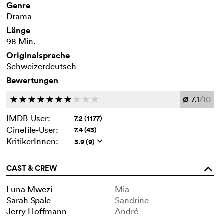
Genre
Drama
Länge
98 Min.
Originalsprache
Schweizerdeutsch
Bewertungen
7.1
/10
c
c
c
c
c
c
c
c
c
c
Ø
IMDB-User:
7.2 (1177)
Cinefile-User:
7.4 (43)
KritikerInnen:
5.9 (9)
q
CAST & CREW
o
Luna Mwezi
Mia
Sarah Spale
Sandrine
Jerry Hoffmann
André