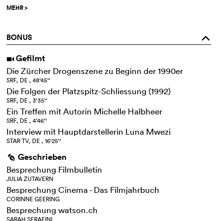
MEHR
>
BONUS
o
Gefilmt
i
Die Zürcher Drogenszene zu Beginn der 1990er
SRF, DE , 48‘45‘‘
Die Folgen der Platzspitz-Schliessung (1992)
SRF, DE , 3‘35‘‘
Ein Treffen mit Autorin Michelle Halbheer
SRF, DE , 4‘46‘‘
Interview mit Hauptdarstellerin Luna Mwezi
STAR TV, DE , 16‘25‘‘
Geschrieben
g
Besprechung Filmbulletin
JULIA ZUTAVERN
Besprechung Cinema - Das Filmjahrbuch
CORINNE GEERING
Besprechung watson.ch
SARAH SERAFINI