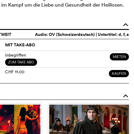
 im Kampf um die Liebe und Gesundheit der Heillosen.
o
TWEIT
Audio:
OV (Schweizerdeutsch)
| Untertitel: d, f, e
MIT TAKE-ABO
inbegriffen
MIETEN
ZUM TAKE ABO
CHF 11.00
KAUFEN
o