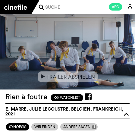
E
ABO
j
TRAILER ABSPIELEN
e
Rien à foutre
WATCHLIST
F
E. MARRE, JULIE LECOUSTRE, BELGIEN, FRANKREICH,
2021
o
1
SYNOPSIS
WIR FINDEN
ANDERE SAGEN