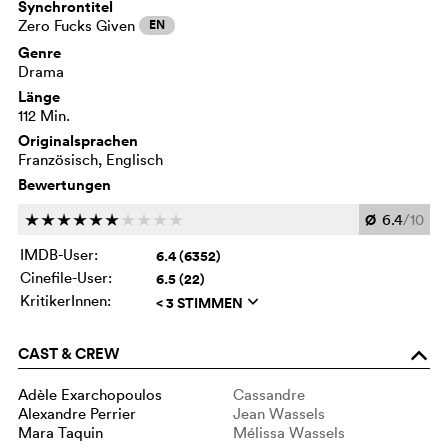
Synchrontitel
Zero Fucks Given
EN
Genre
Drama
Länge
112 Min.
Originalsprachen
Französisch, Englisch
Bewertungen
Ø
6.4
/10
c
c
c
c
c
c
c
c
c
c
IMDB-User:
6.4 (6352)
Cinefile-User:
6.5 (22)
KritikerInnen:
< 3 STIMMEN
q
CAST & CREW
o
Adèle Exarchopoulos
Cassandre
Alexandre Perrier
Jean Wassels
Mara Taquin
Mélissa Wassels