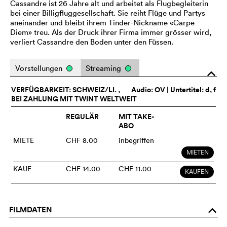
Cassandre ist 26 Jahre alt und arbeitet als Flugbegleiterin
bei einer Billigfluggesellschaft. Sie reiht Flüge und Partys
aneinander und bleibt ihrem Tinder-Nickname «Carpe
Diem» treu. Als der Druck ihrer Firma immer grösser wird,
verliert Cassandre den Boden unter den Füssen.
Vorstellungen
Streaming
o
VERFÜGBARKEIT: SCHWEIZ/LI. ,
Audio:
OV
| Untertitel: d, f
BEI ZAHLUNG MIT TWINT WELTWEIT
REGULÄR
MIT TAKE-
ABO
MIETE
CHF 8.00
inbegriffen
MIETEN
KAUF
CHF 14.00
CHF 11.00
KAUFEN
FILMDATEN
o