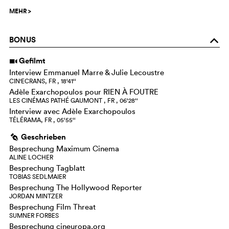
MEHR
>
BONUS
o
Gefilmt
i
Interview Emmanuel Marre & Julie Lecoustre
CIN'ECRANS, FR , 18‘41‘‘
Adèle Exarchopoulos pour RIEN À FOUTRE
LES CINÉMAS PATHÉ GAUMONT , FR , 06‘28‘‘
Interview avec Adèle Exarchopoulos
TÉLÉRAMA, FR , 05‘55‘‘
Geschrieben
g
Besprechung Maximum Cinema
ALINE LOCHER
Besprechung Tagblatt
TOBIAS SEDLMAIER
Besprechung The Hollywood Reporter
JORDAN MINTZER
Besprechung Film Threat
SUMNER FORBES
Besprechung cineuropa.org