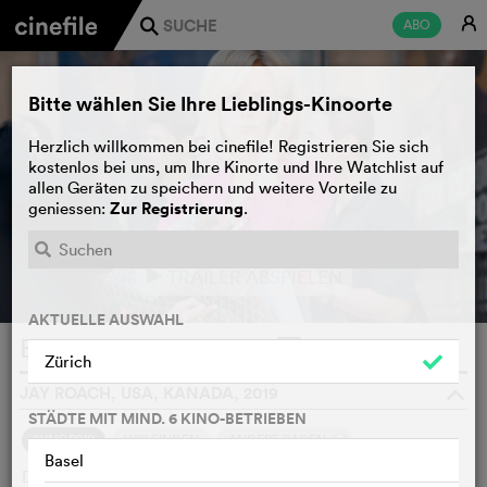
E
ABO
j
Bitte wählen Sie Ihre Lieblings-Kinoorte
Herzlich willkommen bei cinefile! Registrieren Sie sich
kostenlos bei uns, um Ihre Kinorte und Ihre Watchlist auf
allen Geräten zu speichern und weitere Vorteile zu
Zur Registrierung
geniessen:
.
TRAILER ABSPIELEN
e
AKTUELLE AUSWAHL
Bombshell
WATCHLIST
F
Zürich
JAY ROACH, USA, KANADA, 2019
o
STÄDTE MIT MIND. 6 KINO-BETRIEBEN
5
SYNOPSIS
WIR FINDEN
ANDERE SAGEN
Basel
Der Fernsehproduzent und republikanische Strippenzieher