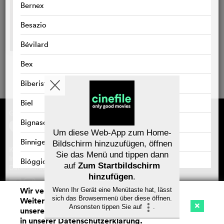
Bernex
Besazio
Bévilard
Bex
Biberist
Biel
Gefördert von
Über cinefile
Registrieren/abonnieren
Bignasco
Newsletter
Um diese Web-App zum Home-
Häufig gestellte Fragen (FAQ)
Binnigen
Bildschirm hinzuzufügen, öffnen
Kontakt
Sie das Menü und tippen dann
Gutscheine
Impressum
Bióggio
auf
Zum Startbildschirm
Datenschutz
hinzufügen
.
Birr
Wir verwenden Cookies. Mit dem
Wenn Ihr Gerät eine Menütaste hat, lässt
Speichern
sich das Browsermenü über diese öffnen.
Weitersurfen auf cinefile.ch stimmen Sie
Bischofzell
Ansonsten tippen Sie auf
.
unserer Cookie-Nutzung zu. Mehr Infos
Kino
Streaming
Watchlist (
0
)
Bissone
in unserer
Datenschutzerklärung
.
Na