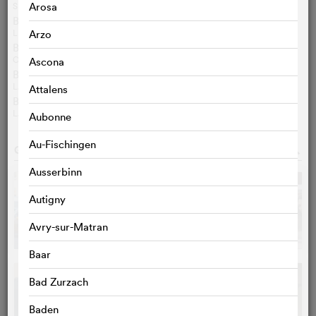
SPIEGEL ONLINE / MARC PITZKE
Arosa
Besprechung Entertainment Weekly
LEAH GREENBLATT
Arzo
Besprechung Variety
OWEN GLEIBERMAN
Ascona
Besprechung àVoir-àLire
LAURENT CAMBON
Attalens
Besprechung Rolling Stone
LA RÉDACTION
Aubonne
Au-Fischingen
GALERIE
o
Ausserbinn
Autigny
Avry-sur-Matran
Baar
Bad Zurzach
Baden