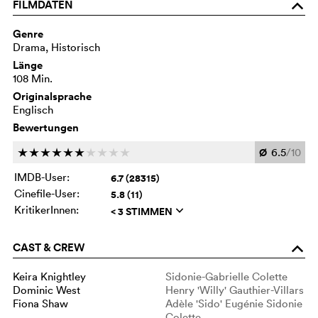
FILMDATEN
o
Genre
Drama, Historisch
Länge
108 Min.
Originalsprache
Englisch
Bewertungen
Ø
6.5
/10
c
c
c
c
c
c
c
c
c
c
IMDB-User:
6.7 (28315)
Cinefile-User:
5.8 (11)
KritikerInnen:
< 3 STIMMEN
q
CAST & CREW
o
Keira Knightley
Sidonie-Gabrielle Colette
Dominic West
Henry 'Willy' Gauthier-Villars
Fiona Shaw
Adèle 'Sido' Eugénie Sidonie
Colette