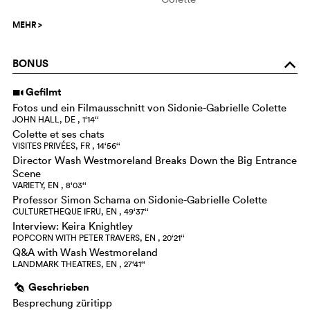
MEHR
>
BONUS
o
Gefilmt
i
Fotos und ein Filmausschnitt von Sidonie-Gabrielle Colette
JOHN HALL, DE , 1‘14‘‘
Colette et ses chats
VISITES PRIVÉES, FR , 14‘56‘‘
Director Wash Westmoreland Breaks Down the Big Entrance
Scene
VARIETY, EN , 8‘03‘‘
Professor Simon Schama on Sidonie-Gabrielle Colette
CULTURETHEQUE IFRU, EN , 49‘37‘‘
Interview: Keira Knightley
POPCORN WITH PETER TRAVERS, EN , 20‘21‘‘
Q&A with Wash Westmoreland
LANDMARK THEATRES, EN , 27‘41‘‘
Geschrieben
g
Besprechung züritipp