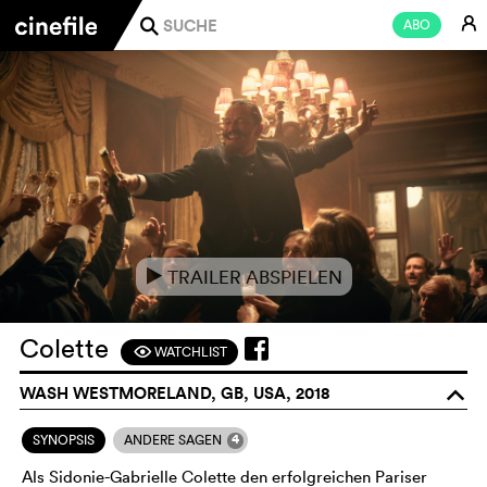
E
ABO
j
TRAILER ABSPIELEN
e
Colette
WATCHLIST
F
WASH WESTMORELAND, GB, USA, 2018
o
4
SYNOPSIS
ANDERE SAGEN
Als Sidonie-Gabrielle Colette den erfolgreichen Pariser