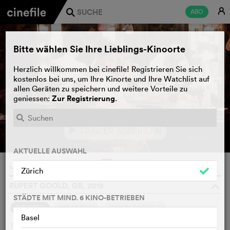
E
ABO
j
Bitte wählen Sie Ihre Lieblings-Kinoorte
Herzlich willkommen bei cinefile! Registrieren Sie sich
kostenlos bei uns, um Ihre Kinorte und Ihre Watchlist auf
allen Geräten zu speichern und weitere Vorteile zu
Zur Registrierung
geniessen:
.
TRAILER ABSPIELEN
e
AKTUELLE AUSWAHL
Judy
WATCHLIST
F
Zürich
RUPERT GOOLD, GB, 2019
o
STÄDTE MIT MIND. 6 KINO-BETRIEBEN
4
SYNOPSIS
WIR FINDEN
ANDERE SAGEN
Basel
1968 trifft die gealterte Hollywood-Diva und Entertainerin