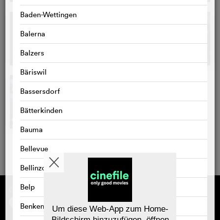
Baden-Wettingen
Balerna
Balzers
Bäriswil
Bassersdorf
Bätterkinden
Bauma
Bellevue
Bellinzona
Belp
Gefördert von
Über cinefile
Registrieren/abonnieren
Benken
Newsletter
Um diese Web-App zum Home-
Häufig gestellte Fragen (FAQ)
Bildschirm hinzuzufügen, öffnen