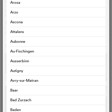
Besprechung 20minutes
Arosa
CAROLINE VIÉ
Besprechung Le Parisien
Arzo
RENAUD BARONIAN
Ascona
Gesprochen
h
On Judy Garland's 1969 London concerts
Attalens
BBC / EN / 50‘12‘‘
Aubonne
GALERIE
o
Au-Fischingen
Ausserbinn
Autigny
Avry-sur-Matran
Baar
Bad Zurzach
Baden