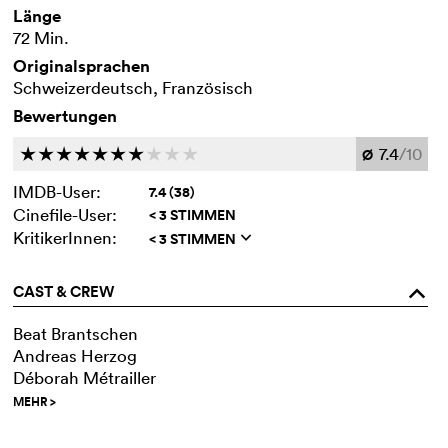
Länge
72 Min.
Originalsprachen
Schweizerdeutsch, Französisch
Bewertungen
7.4
/10
c
c
c
c
c
c
c
c
c
c
Ø
IMDB-User:
7.4 (38)
Cinefile-User:
< 3 STIMMEN
KritikerInnen:
< 3 STIMMEN
q
CAST & CREW
o
Beat Brantschen
Andreas Herzog
Déborah Métrailler
MEHR
>