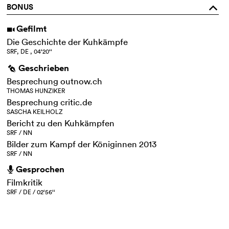
BONUS
o
Gefilmt
i
Die Geschichte der Kuhkämpfe
SRF, DE , 04‘20‘‘
Geschrieben
g
Besprechung outnow.ch
THOMAS HUNZIKER
Besprechung critic.de
SASCHA KEILHOLZ
Bericht zu den Kuhkämpfen
SRF / NN
Bilder zum Kampf der Königinnen 2013
SRF / NN
Gesprochen
h
Filmkritik
SRF / DE / 02‘56‘‘