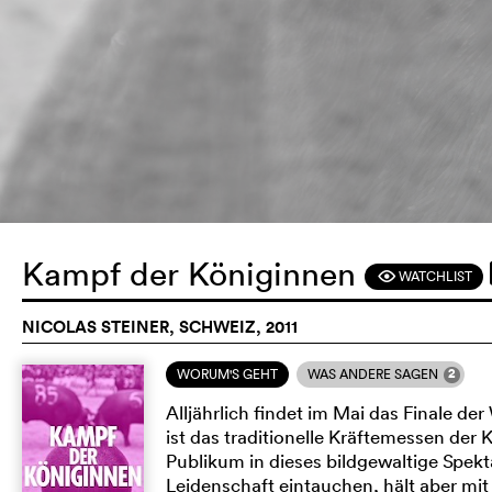
Kampf der Königinnen
WATCHLIST
F
NICOLAS STEINER, SCHWEIZ, 2011
2
WORUM'S GEHT
WAS ANDERE SAGEN
Alljährlich findet im Mai das Finale de
ist das traditionelle Kräftemessen der
Publikum in dieses bildgewaltige Spek
Leidenschaft eintauchen, hält aber mi