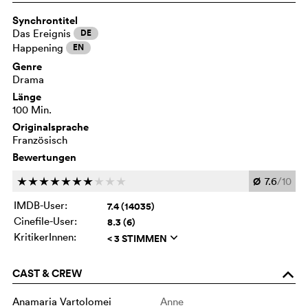
Synchrontitel
Das Ereignis
DE
Happening
EN
Genre
Drama
Länge
100 Min.
Originalsprache
Französisch
Bewertungen
Ø
7.6
/10
c
c
c
c
c
c
c
c
c
c
IMDB-User:
7.4 (14035)
Cinefile-User:
8.3 (6)
KritikerInnen:
< 3 STIMMEN
q
CAST & CREW
o
Anamaria Vartolomei
Anne