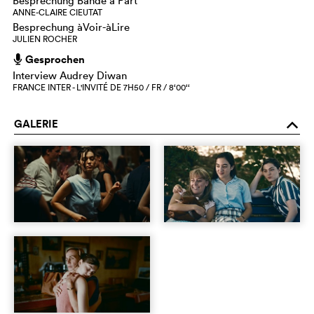
Besprechung Bande à Part
ANNE-CLAIRE CIEUTAT
Besprechung àVoir-àLire
JULIEN ROCHER
Gesprochen
h
Interview Audrey Diwan
FRANCE INTER - L'INVITÉ DE 7H50 / FR / 8‘00‘‘
GALERIE
o