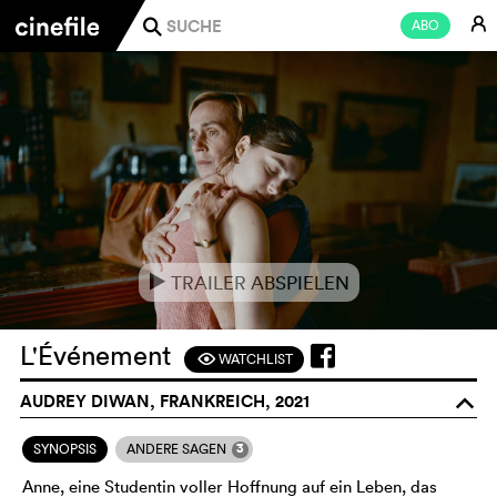
E
ABO
j
TRAILER ABSPIELEN
e
L'Événement
WATCHLIST
F
AUDREY DIWAN, FRANKREICH, 2021
o
3
SYNOPSIS
ANDERE SAGEN
Anne, eine Studentin voller Hoffnung auf ein Leben, das