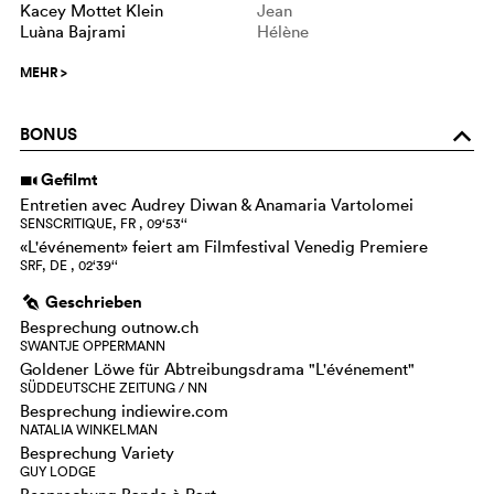
Kacey Mottet Klein
Jean
Luàna Bajrami
Hélène
MEHR
>
BONUS
o
Gefilmt
i
Entretien avec Audrey Diwan & Anamaria Vartolomei
SENSCRITIQUE, FR , 09‘53‘‘
«L'événement» feiert am Filmfestival Venedig Premiere
SRF, DE , 02‘39‘‘
Geschrieben
g
Besprechung outnow.ch
SWANTJE OPPERMANN
Goldener Löwe für Abtreibungsdrama "L'événement"
SÜDDEUTSCHE ZEITUNG / NN
Besprechung indiewire.com
NATALIA WINKELMAN
Besprechung Variety
GUY LODGE