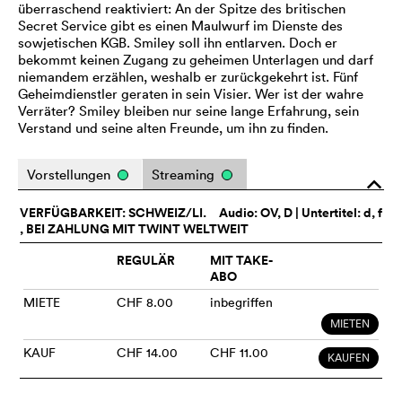
überraschend reaktiviert: An der Spitze des britischen
Secret Service gibt es einen Maulwurf im Dienste des
sowjetischen KGB. Smiley soll ihn entlarven. Doch er
bekommt keinen Zugang zu geheimen Unterlagen und darf
niemandem erzählen, weshalb er zurückgekehrt ist. Fünf
Geheimdienstler geraten in sein Visier. Wer ist der wahre
Verräter? Smiley bleiben nur seine lange Erfahrung, sein
Verstand und seine alten Freunde, um ihn zu finden.
Vorstellungen
Streaming
o
VERFÜGBARKEIT: SCHWEIZ/LI.
Audio:
OV
, D | Untertitel: d, f
, BEI ZAHLUNG MIT TWINT WELTWEIT
REGULÄR
MIT TAKE-
ABO
MIETE
CHF 8.00
inbegriffen
MIETEN
KAUF
CHF 14.00
CHF 11.00
KAUFEN