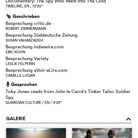
Documentary: The Spy Who Went Into The Cold
TIMELINE, EN , 72‘35‘‘
Geschrieben
g
Besprechung critic.de
ROBERT ZIMMERMANN
Besprechung Süddeutsche Zeitung
SUSAN VAHABZADEH
Besprechung indiewire.com
ERIC KOHN
Besprechung Variety
LESLIE FELPERIN
Besprechung aVoir-aLire.com
CAMILLE LUGAN
Gesprochen
h
Toby Jones reads from John le Carré's Tinker Tailor Soldier
Spy
GUARDIAN CULTURE / EN / 4‘23‘‘
GALERIE
o