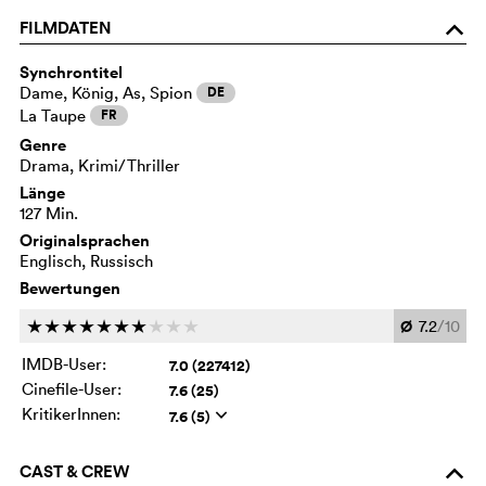
FILMDATEN
o
Synchrontitel
Dame, König, As, Spion
DE
La Taupe
FR
Genre
Drama, Krimi/Thriller
Länge
127 Min.
Originalsprachen
Englisch, Russisch
Bewertungen
Ø
7.2
/10
c
c
c
c
c
c
c
c
c
c
IMDB-User:
7.0 (227412)
Cinefile-User:
7.6 (25)
KritikerInnen:
7.6 (5)
q
CAST & CREW
o