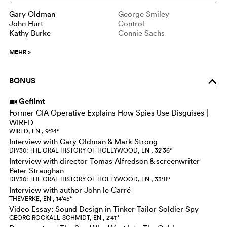
Gary Oldman
George Smiley
John Hurt
Control
Kathy Burke
Connie Sachs
MEHR
>
BONUS
o
Gefilmt
i
Former CIA Operative Explains How Spies Use Disguises |
WIRED
WIRED, EN , 9‘24‘‘
Interview with Gary Oldman & Mark Strong
DP/30: THE ORAL HISTORY OF HOLLYWOOD, EN , 32‘36‘‘
Interview with director Tomas Alfredson & screenwriter
Peter Straughan
DP/30: THE ORAL HISTORY OF HOLLYWOOD, EN , 33‘11‘‘
Interview with author John le Carré
THEVERKE, EN , 14‘45‘‘
Video Essay: Sound Design in Tinker Tailor Soldier Spy
GEORG ROCKALL-SCHMIDT, EN , 2‘41‘‘