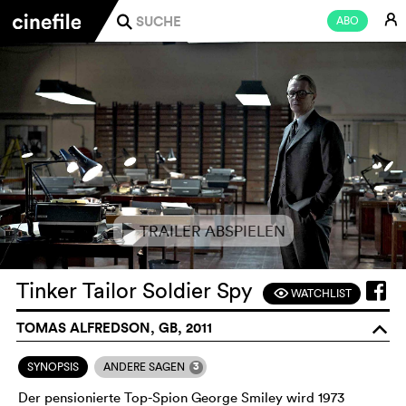
E
ABO
j
TRAILER ABSPIELEN
e
Tinker Tailor Soldier Spy
WATCHLIST
F
TOMAS ALFREDSON, GB, 2011
o
3
SYNOPSIS
ANDERE SAGEN
Der pensionierte Top-Spion George Smiley wird 1973