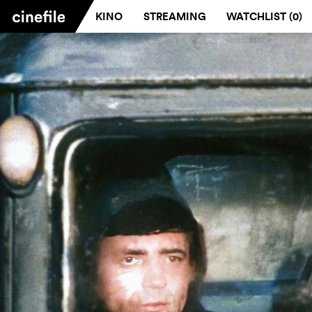
KINO
STREAMING
WATCHLIST (
0
)