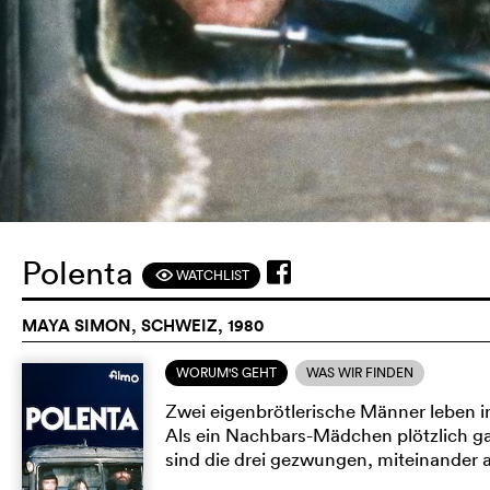
Polenta
WATCHLIST
F
MAYA SIMON, SCHWEIZ, 1980
WORUM'S GEHT
WAS WIR FINDEN
Zwei eigenbrötlerische Männer leben i
Als ein Nachbars-Mädchen plötzlich ganz 
sind die drei gezwungen, miteinande