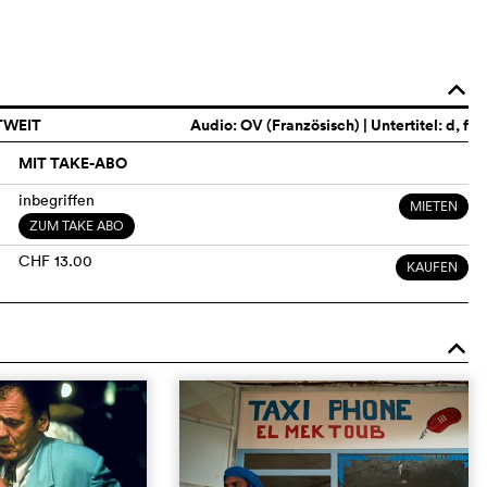
o
TWEIT
Audio:
OV (Französisch)
| Untertitel: d, f
MIT TAKE-ABO
inbegriffen
MIETEN
ZUM TAKE ABO
CHF 13.00
KAUFEN
o