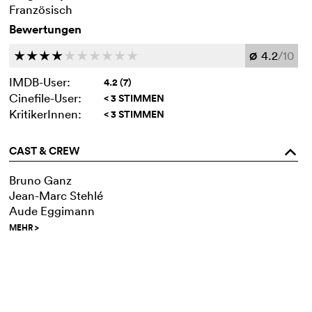
Französisch
Bewertungen
4.2
/10
c
c
c
c
c
c
c
c
c
c
Ø
IMDB-User:
4.2 (7)
Cinefile-User:
< 3 STIMMEN
KritikerInnen:
< 3 STIMMEN
CAST & CREW
o
Bruno Ganz
Jean-Marc Stehlé
Aude Eggimann
MEHR
>