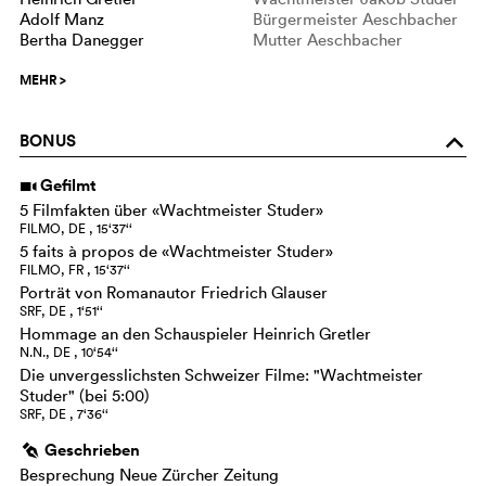
Adolf Manz
Bürgermeister Aeschbacher
Bertha Danegger
Mutter Aeschbacher
MEHR
>
BONUS
o
Gefilmt
i
5 Filmfakten über «Wachtmeister Studer»
FILMO, DE , 15‘37‘‘
5 faits à propos de «Wachtmeister Studer»
FILMO, FR , 15‘37‘‘
Porträt von Romanautor Friedrich Glauser
SRF, DE , 1‘51‘‘
Hommage an den Schauspieler Heinrich Gretler
N.N., DE , 10‘54‘‘
Die unvergesslichsten Schweizer Filme: "Wachtmeister
Studer" (bei 5:00)
SRF, DE , 7‘36‘‘
Geschrieben
g
Besprechung Neue Zürcher Zeitung