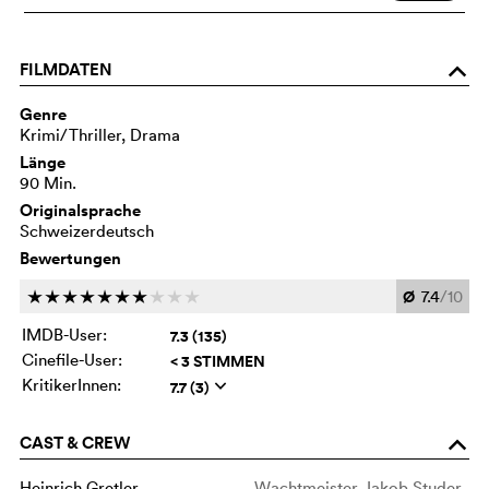
FILMDATEN
o
Genre
Krimi/Thriller, Drama
Länge
90 Min.
Originalsprache
Schweizerdeutsch
Bewertungen
Ø
7.4
/10
c
c
c
c
c
c
c
c
c
c
IMDB-User:
7.3 (135)
Cinefile-User:
< 3 STIMMEN
KritikerInnen:
7.7 (3)
q
CAST & CREW
o
Heinrich Gretler
Wachtmeister Jakob Studer