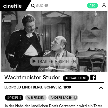
E
ABO
j
TRAILER ABSPIELEN
e
Wachtmeister Studer
WATCHLIST
F
LEOPOLD LINDTBERG, SCHWEIZ, 1939
o
1
SYNOPSIS
WIR FINDEN
ANDERE SAGEN
In der Nähe des ländlichen Dorfs Gerzenstein wird ein Toter