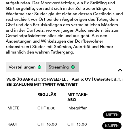
aufgefunden. Der Mordverdächtige, ein Ex-Sträfling und
Gärtnergehilfe, versucht sich in der Zelle zu erhängen.
Wachtmeister Studer glaubt nicht an dessen Geständnis und
recherchiert vor Ort bei den Angehörigen des Toten, dem
Chef und den Berufskollegen des vermeintlichen Mörders
und in der Dorfbeiz, wo von jungen Aufschneidern bis zum
Gemeindpräsidenten alles ein und aus geht. Aus den
Andeutungen und Winkelzügen der Dorfbewohner
rekonstruiert Studer mit Spürsinn, Autorität und Humor
allmählich den wahren Tathergang.
Vorstellungen
Streaming
o
VERFÜGBARKEIT: SCHWEIZ/LI. ,
Audio:
OV
| Untertitel: d, f, i
BEI ZAHLUNG MIT TWINT WELTWEIT
REGULÄR
MIT TAKE-
ABO
MIETE
CHF 8.00
inbegriffen
MIETEN
KAUF
CHF 16.00
CHF 13.00
KAUFEN