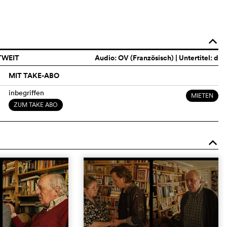
o
TWEIT
Audio:
OV (Französisch)
| Untertitel: d
MIT TAKE-ABO
inbegriffen
MIETEN
ZUM TAKE ABO
o