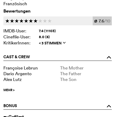
Französisch
Bewertungen
7.6
/10
c
c
c
c
c
c
c
c
c
c
Ø
IMDB-User:
7.4 (11103)
Cinefile-User:
8.0 (6)
KritikerInnen:
< 3 STIMMEN
q
CAST & CREW
o
Françoise Lebrun
The Mother
Dario Argento
The Father
Alex Lutz
The Son
MEHR
>
BONUS
o
Gefilmt