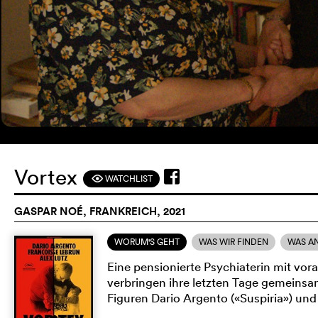
Vortex
WATCHLIST
F
GASPAR NOÉ, FRANKREICH, 2021
WORUM'S GEHT
WAS WIR FINDEN
WAS A
Eine pensionierte Psychiaterin mit vor
verbringen ihre letzten Tage gemeinsam
Figuren Dario Argento («Suspiria») und