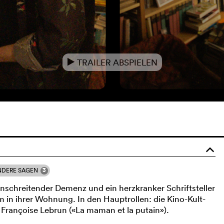
TRAILER ABSPIELEN
e
o
3
NDERE SAGEN
anschreitender Demenz und ein herzkranker Schriftsteller
 in ihrer Wohnung. In den Hauptrollen: die Kino-Kult-
 Françoise Lebrun («La maman et la putain»).