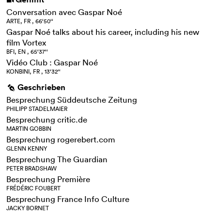
i
Conversation avec Gaspar Noé
ARTE, FR , 66‘50‘‘
Gaspar Noé talks about his career, including his new
film Vortex
BFI, EN , 65‘37‘‘
Vidéo Club : Gaspar Noé
KONBINI, FR , 13‘32‘‘
Geschrieben
g
Besprechung Süddeutsche Zeitung
PHILIPP STADELMAIER
Besprechung critic.de
MARTIN GOBBIN
Besprechung rogerebert.com
GLENN KENNY
Besprechung The Guardian
PETER BRADSHAW
Besprechung Première
FRÉDÉRIC FOUBERT
Besprechung France Info Culture
JACKY BORNET