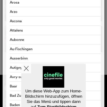
Arosa
Arzo
Ascona
Attalens
Aubonne
Au-Fischingen
Ausserbinn
Autigny
Avry-sur-Matran
Gefördert von
Über cinefile
Registrieren/abonnieren
Baar
Newsletter
Um diese Web-App zum Home-
Häufig gestellte Fragen (FAQ)
Bad Zurzach
Bildschirm hinzuzufügen, öffnen
Kontakt
Sie das Menü und tippen dann
Gutscheine
Impressum
Baden
auf
Zum Startbildschirm