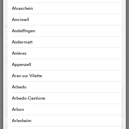
Alvaschein
MEHR
>
Amriswil
BONUS
o
Andelfingen
Geschrieben
g
Andermatt
Besprechung San Francisco Chronicle
JONATHAN CURIEL
Anières
Besprechung Le Temps
NORBERT CREUTZ
Appenzell
Aran sur Vilette
GALERIE
o
Arbedo
Arbedo-Castione
Arbon
Arlesheim