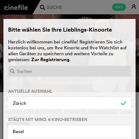
E
ABO
j
Bitte wählen Sie Ihre Lieblings-Kinoorte
Herzlich willkommen bei cinefile! Registrieren Sie sich
kostenlos bei uns, um Ihre Kinorte und Ihre Watchlist auf
allen Geräten zu speichern und weitere Vorteile zu
Zur Registrierung
geniessen:
.
TRAILER ABSPIELEN
e
AKTUELLE AUSWAHL
Retour à Gorée
WATCHLIST
F
Zürich
PIERRE-YVES BORGEAUD, SCHWEIZ, LUXEMBURG, 2007
o
STÄDTE MIT MIND. 6 KINO-BETRIEBEN
SYNOPSIS
Basel
Gorée, eine Insel vor der Küste Senegals, ist ein Symbol der