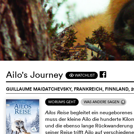
Ailo's Journey
WATCHLIST
F
GUILLAUME MAIDATCHEVSKY, FRANKREICH, FINNLAND, 2
4
WORUM'S GEHT
WAS ANDERE SAGEN
Ailos Reise
begleitet ein neugeborenes 
muss der kleine Ailo die hunderte Kilo
und die ebenso lange Rückwanderung 
seiner Reise trifft Ailo auf verschiede