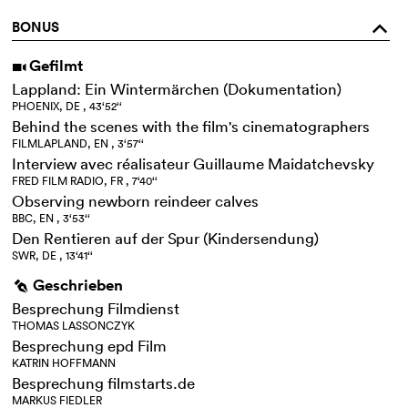
BONUS
o
Gefilmt
i
Lappland: Ein Wintermärchen (Dokumentation)
PHOENIX, DE , 43‘52‘‘
Behind the scenes with the film's cinematographers
FILMLAPLAND, EN , 3‘57‘‘
Interview avec réalisateur Guillaume Maidatchevsky
FRED FILM RADIO, FR , 7‘40‘‘
Observing newborn reindeer calves
BBC, EN , 3‘53‘‘
Den Rentieren auf der Spur (Kindersendung)
SWR, DE , 13‘41‘‘
Geschrieben
g
Besprechung Filmdienst
THOMAS LASSONCZYK
Besprechung epd Film
KATRIN HOFFMANN
Besprechung filmstarts.de
MARKUS FIEDLER