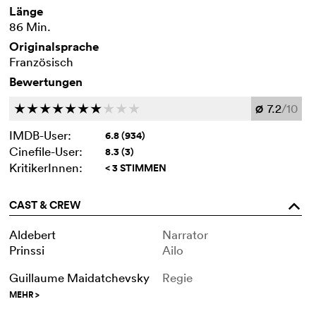
Länge
86 Min.
Originalsprache
Französisch
Bewertungen
7.2
/10
c
c
c
c
c
c
c
c
c
c
Ø
IMDB-User:
6.8 (934)
Cinefile-User:
8.3 (3)
KritikerInnen:
< 3 STIMMEN
CAST & CREW
o
Aldebert
Narrator
Prinssi
Ailo
Guillaume Maidatchevsky
Regie
MEHR
>