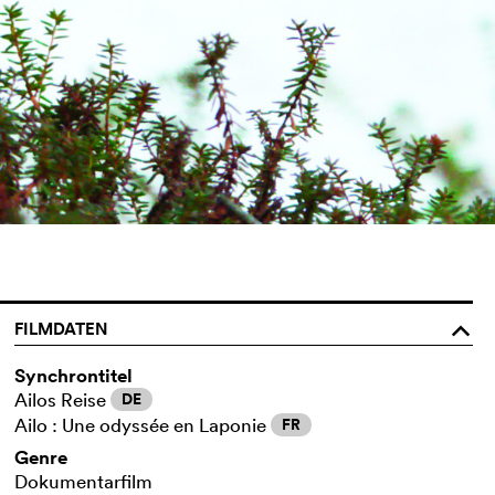
FILMDATEN
o
Synchrontitel
Ailos Reise
DE
Ailo : Une odyssée en Laponie
FR
Genre
Dokumentarfilm