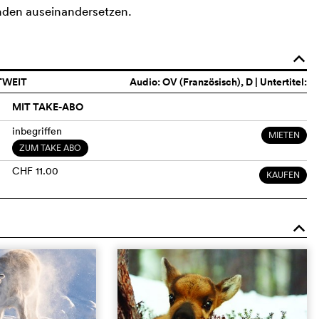
inden auseinandersetzen.
o
TWEIT
Audio:
OV (Französisch)
, D | Untertitel:
MIT TAKE-ABO
inbegriffen
MIETEN
ZUM TAKE ABO
CHF 11.00
KAUFEN
o