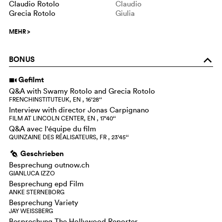
Claudio Rotolo
Claudio
Grecia Rotolo
Giulia
MEHR
>
BONUS
o
Gefilmt
i
Q&A with Swamy Rotolo and Grecia Rotolo
FRENCHINSTITUTEUK, EN , 16‘28‘‘
Interview with director Jonas Carpignano
FILM AT LINCOLN CENTER, EN , 17‘40‘‘
Q&A avec l'équipe du film
QUINZAINE DES RÉALISATEURS, FR , 23‘45‘‘
Geschrieben
g
Besprechung outnow.ch
GIANLUCA IZZO
Besprechung epd Film
ANKE STERNEBORG
Besprechung Variety
JAY WEISSBERG
Besprechung The Hollywood Reporter