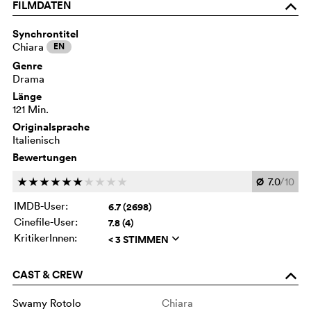
FILMDATEN
o
Synchrontitel
Chiara
EN
Genre
Drama
Länge
121 Min.
Originalsprache
Italienisch
Bewertungen
Ø
7.0
/10
c
c
c
c
c
c
c
c
c
c
IMDB-User:
6.7 (2698)
Cinefile-User:
7.8 (4)
KritikerInnen:
< 3 STIMMEN
q
CAST & CREW
o
Swamy Rotolo
Chiara