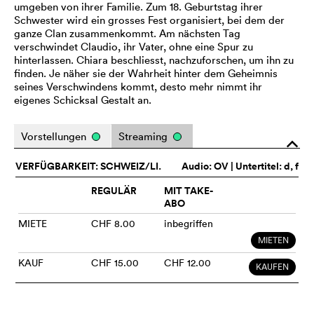
umgeben von ihrer Familie. Zum 18. Geburtstag ihrer
Schwester wird ein grosses Fest organisiert, bei dem der
ganze Clan zusammenkommt. Am nächsten Tag
verschwindet Claudio, ihr Vater, ohne eine Spur zu
hinterlassen. Chiara beschliesst, nachzuforschen, um ihn zu
finden. Je näher sie der Wahrheit hinter dem Geheimnis
seines Verschwindens kommt, desto mehr nimmt ihr
eigenes Schicksal Gestalt an.
Vorstellungen
Streaming
o
VERFÜGBARKEIT: SCHWEIZ/LI.
Audio:
OV
| Untertitel: d, f
REGULÄR
MIT TAKE-
ABO
MIETE
CHF 8.00
inbegriffen
MIETEN
KAUF
CHF 15.00
CHF 12.00
KAUFEN