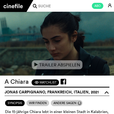
E
ABO
j
TRAILER ABSPIELEN
e
A Chiara
WATCHLIST
F
JONAS CARPIGNANO, FRANKREICH, ITALIEN, 2021
o
5
SYNOPSIS
WIR FINDEN
ANDERE SAGEN
Die 15-jährige Chiara lebt in einer kleinen Stadt in Kalabrien,