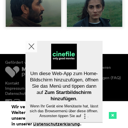
Gefördert von
Über cinefile
Registrieren/abonnieren
Newsletter
Um diese Web-App zum Home-
Häufig gestellte Fragen (FAQ)
Bildschirm hinzuzufügen, öffnen
Kontakt
Sie das Menü und tippen dann
Gutscheine
Impressum
auf
Zum Startbildschirm
Datenschutz
hinzufügen
.
Wir verwenden Cookies. Mit dem
Wenn Ihr Gerät eine Menütaste hat, lässt
sich das Browsermenü über diese öffnen.
Weitersurfen auf cinefile.ch stimmen Sie
Ansonsten tippen Sie auf
.
unserer Cookie-Nutzung zu. Mehr Infos
Kino
Streaming
Watchlist (
0
)
in unserer
Datenschutzerklärung
.
Na