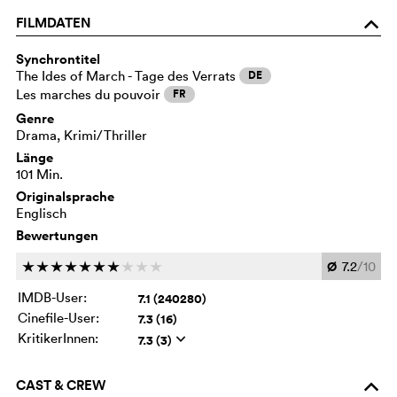
FILMDATEN
o
Synchrontitel
The Ides of March - Tage des Verrats
DE
Les marches du pouvoir
FR
Genre
Drama, Krimi/Thriller
Länge
101 Min.
Originalsprache
Englisch
Bewertungen
Ø
7.2
/10
c
c
c
c
c
c
c
c
c
c
IMDB-User:
7.1 (240280)
Cinefile-User:
7.3 (16)
KritikerInnen:
7.3 (3)
q
CAST & CREW
o