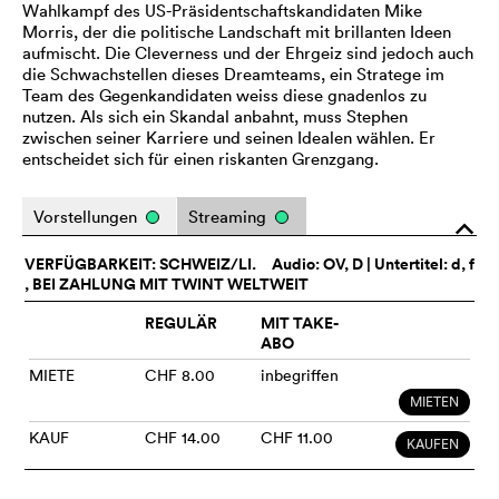
Wahlkampf des US-Präsidentschaftskandidaten Mike
Morris, der die politische Landschaft mit brillanten Ideen
aufmischt. Die Cleverness und der Ehrgeiz sind jedoch auch
die Schwachstellen dieses Dreamteams, ein Stratege im
Team des Gegenkandidaten weiss diese gnadenlos zu
nutzen. Als sich ein Skandal anbahnt, muss Stephen
zwischen seiner Karriere und seinen Idealen wählen. Er
entscheidet sich für einen riskanten Grenzgang.
Vorstellungen
Streaming
o
VERFÜGBARKEIT: SCHWEIZ/LI.
Audio:
OV
, D | Untertitel: d, f
, BEI ZAHLUNG MIT TWINT WELTWEIT
REGULÄR
MIT TAKE-
ABO
MIETE
CHF 8.00
inbegriffen
MIETEN
KAUF
CHF 14.00
CHF 11.00
KAUFEN