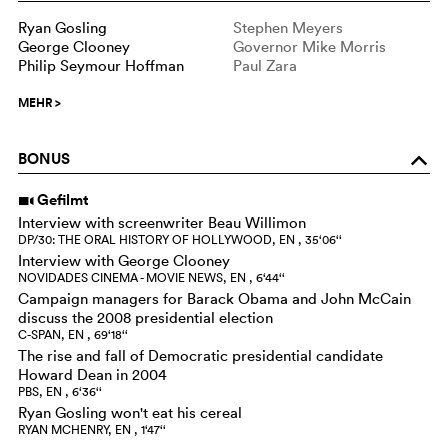
Ryan Gosling
Stephen Meyers
George Clooney
Governor Mike Morris
Philip Seymour Hoffman
Paul Zara
MEHR
>
BONUS
o
Gefilmt
i
Interview with screenwriter Beau Willimon
DP/30: THE ORAL HISTORY OF HOLLYWOOD, EN , 35‘06‘‘
Interview with George Clooney
NOVIDADES CINEMA - MOVIE NEWS, EN , 6‘44‘‘
Campaign managers for Barack Obama and John McCain
discuss the 2008 presidential election
C-SPAN, EN , 69‘18‘‘
The rise and fall of Democratic presidential candidate
Howard Dean in 2004
PBS, EN , 6‘36‘‘
Ryan Gosling won't eat his cereal
RYAN MCHENRY, EN , 1‘47‘‘