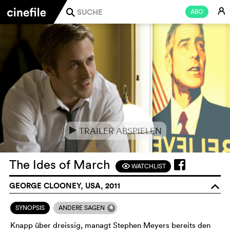
E
ABO
j
TRAILER ABSPIELEN
e
The Ides of March
WATCHLIST
F
GEORGE CLOONEY, USA, 2011
o
4
SYNOPSIS
ANDERE SAGEN
Knapp über dreissig, managt Stephen Meyers bereits den