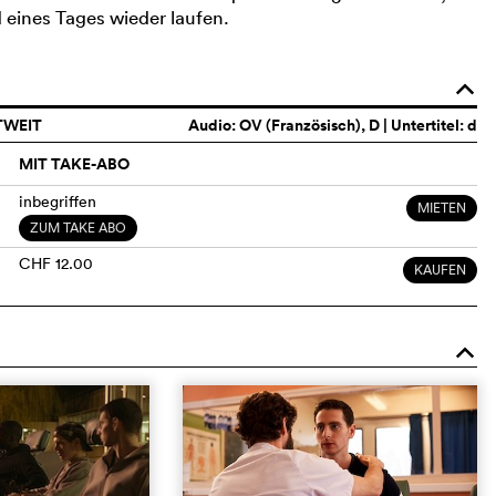
eines Tages wieder laufen.
o
TWEIT
Audio:
OV (Französisch)
, D | Untertitel: d
MIT TAKE-ABO
inbegriffen
MIETEN
ZUM TAKE ABO
CHF 12.00
KAUFEN
o