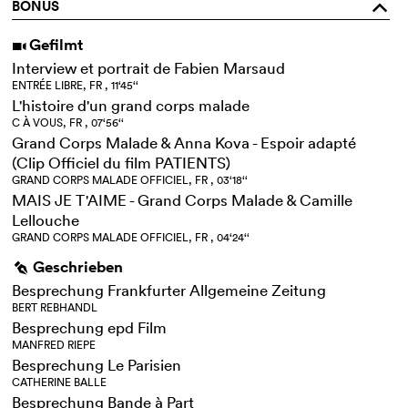
BONUS
o
Gefilmt
i
Interview et portrait de Fabien Marsaud
ENTRÉE LIBRE, FR , 11‘45‘‘
L'histoire d'un grand corps malade
C À VOUS, FR , 07‘56‘‘
Grand Corps Malade & Anna Kova - Espoir adapté
(Clip Officiel du film PATIENTS)
GRAND CORPS MALADE OFFICIEL, FR , 03‘18‘‘
MAIS JE T'AIME - Grand Corps Malade & Camille
Lellouche
GRAND CORPS MALADE OFFICIEL, FR , 04‘24‘‘
Geschrieben
g
Besprechung Frankfurter Allgemeine Zeitung
BERT REBHANDL
Besprechung epd Film
MANFRED RIEPE
Besprechung Le Parisien
CATHERINE BALLE
Besprechung Bande à Part