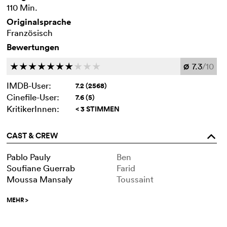
110 Min.
Originalsprache
Französisch
Bewertungen
7.3
/10
c
c
c
c
c
c
c
c
c
c
Ø
IMDB-User:
7.2 (2568)
Cinefile-User:
7.6 (5)
KritikerInnen:
< 3 STIMMEN
CAST & CREW
o
Pablo Pauly
Ben
Soufiane Guerrab
Farid
Moussa Mansaly
Toussaint
MEHR
>