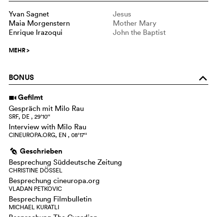
Yvan Sagnet
Jesus
Maia Morgenstern
Mother Mary
Enrique Irazoqui
John the Baptist
MEHR
>
BONUS
o
Gefilmt
i
Gespräch mit Milo Rau
SRF, DE , 29‘10‘‘
Interview with Milo Rau
CINEUROPA.ORG, EN , 08‘17‘‘
Geschrieben
g
Besprechung Süddeutsche Zeitung
CHRISTINE DÖSSEL
Besprechung cineuropa.org
VLADAN PETKOVIC
Besprechung Filmbulletin
MICHAEL KURATLI