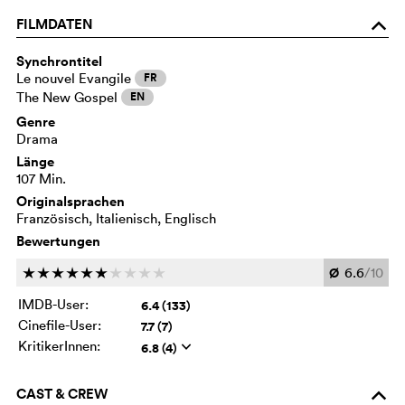
FILMDATEN
o
Synchrontitel
Le nouvel Evangile
FR
The New Gospel
EN
Genre
Drama
Länge
107 Min.
Originalsprachen
Französisch, Italienisch, Englisch
Bewertungen
Ø
6.6
/10
c
c
c
c
c
c
c
c
c
c
IMDB-User:
6.4 (133)
Cinefile-User:
7.7 (7)
KritikerInnen:
6.8 (4)
q
CAST & CREW
o