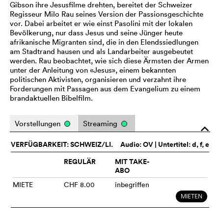
Gibson ihre Jesusfilme drehten, bereitet der Schweizer
Regisseur Milo Rau seines Version der Passionsgeschichte
vor. Dabei arbeitet er wie einst Pasolini mit der lokalen
Bevölkerung, nur dass Jesus und seine Jünger heute
afrikanische Migranten sind, die in den Elendssiedlungen
am Stadtrand hausen und als Landarbeiter ausgebeutet
werden. Rau beobachtet, wie sich diese Ärmsten der Armen
unter der Anleitung von «Jesus», einem bekannten
politischen Aktivisten, organisieren und verzahnt ihre
Forderungen mit Passagen aus dem Evangelium zu einem
brandaktuellen Bibelfilm.
Vorstellungen
Streaming
o
VERFÜGBARKEIT: SCHWEIZ/LI.
Audio:
OV
| Untertitel: d, f, e
REGULÄR
MIT TAKE-
ABO
MIETE
CHF 8.00
inbegriffen
MIETEN