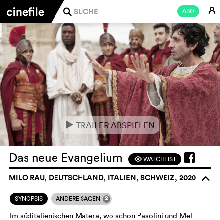
E
ABO
j
TRAILER ABSPIELEN
e
Das neue Evangelium
WATCHLIST
F
MILO RAU, DEUTSCHLAND, ITALIEN, SCHWEIZ, 2020
o
2
SYNOPSIS
ANDERE SAGEN
Im süditalienischen Matera, wo schon Pasolini und Mel