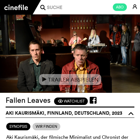
E
ABO
j
TRAILER ABSPIELEN
e
Fallen Leaves
WATCHLIST
F
AKI KAURISMÄKI, FINNLAND, DEUTSCHLAND, 2023
o
SYNOPSIS
WIR FINDEN
Aki Kaurismäki, der filmische Minimalist und Chronist der