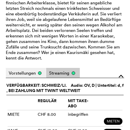
finnischen Arbeiterklasse, bietet für seinen angebliche
letzten Streich nochmals einen trinkfesten Schweisser und
eine ebenbürtig bodenständige Verkäuferin auf. Sie verliert
ihren Job, weil sie abgelaufene Lebensmittel an Bedürftige
weiterreicht, er wenig später den seinen wegen Alkohol am
Arbeitsplatz. Dei beiden verlorenen Seelen treffen und
erkennen sich mit wenigen Worten in einer Karaokebar,
gehen zusammen ins Kino, dann kommen ihnen dumme
Zufälle und seine Trunksucht dazwischen. Kommen Sie am
Ende zusammen? Wer je einen Kaurismäki gesehen hat,
kennt die Antwort.
Vorstellungen
Streaming
o
VERFÜGBARKEIT: SCHWEIZ/LI.
Audio:
OV
, D | Untertitel: d, f
, BEI ZAHLUNG MIT TWINT WELTWEIT
REGULÄR
MIT TAKE-
ABO
MIETE
CHF 8.00
inbegriffen
MIETEN