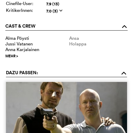
Cinefile-User:
7.9 (13)
KritikerInnen:
7.0 (3)
q
CAST & CREW
o
Alma Pöysti
Ansa
Jussi Vatanen
Holappa
Anna Karjalainen
MEHR
>
DAZU PASSEN:
o