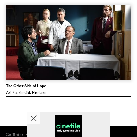
The Other Side of Hope
Aki Kaurismäki
, Finnland
Gefördert von
Über cinefile