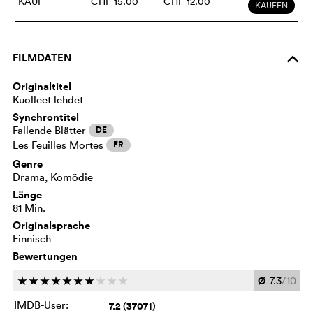
KAUF
CHF 15.00
CHF 12.00
KAUFEN
FILMDATEN
o
Originaltitel
Kuolleet lehdet
Synchrontitel
Fallende Blätter
DE
Les Feuilles Mortes
FR
Genre
Drama, Komödie
Länge
81 Min.
Originalsprache
Finnisch
Bewertungen
Ø
7.3
/10
c
c
c
c
c
c
c
c
c
c
IMDB-User:
7.2 (37071)