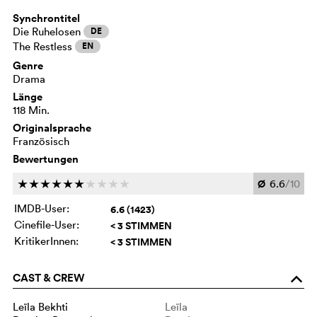
Synchrontitel
Die Ruhelosen
DE
The Restless
EN
Genre
Drama
Länge
118 Min.
Originalsprache
Französisch
Bewertungen
Ø
6.6
/10
c
c
c
c
c
c
c
c
c
c
IMDB-User:
6.6 (1423)
Cinefile-User:
< 3 STIMMEN
KritikerInnen:
< 3 STIMMEN
CAST & CREW
o
Leïla Bekhti
Leïla