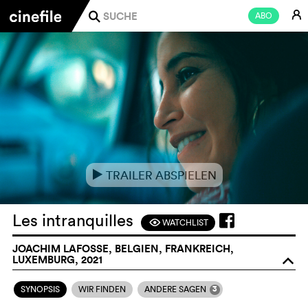
E
ABO
j
TRAILER ABSPIELEN
e
Les intranquilles
WATCHLIST
F
JOACHIM LAFOSSE, BELGIEN, FRANKREICH,
LUXEMBURG, 2021
o
3
SYNOPSIS
WIR FINDEN
ANDERE SAGEN