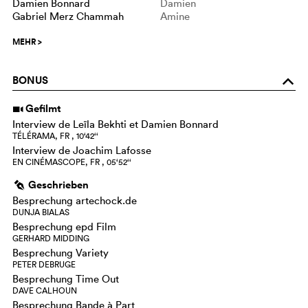
Damien Bonnard
Damien
Gabriel Merz Chammah
Amine
MEHR
>
BONUS
o
Gefilmt
i
Interview de Leïla Bekhti et Damien Bonnard
TÉLÉRAMA, FR , 10‘42‘‘
Interview de Joachim Lafosse
EN CINÉMASCOPE, FR , 05‘52‘‘
Geschrieben
g
Besprechung artechock.de
DUNJA BIALAS
Besprechung epd Film
GERHARD MIDDING
Besprechung Variety
PETER DEBRUGE
Besprechung Time Out
DAVE CALHOUN
Besprechung Bande à Part