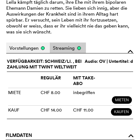
Leïla kämpft täglich darum, ihre Ehe mit ihrem bipolaren
Ehemann Damien zu retten. Sie lieben sich innig, aber die
Auswirkungen der Krankheit sind in ihrem Alltag hart
spürbar. Er versucht, sein Leben mit ihr fortzusetzen,
obwohl er weiss, dass er ihr vielleicht nie das geben kann,
was sie sich wünscht.
Vorstellungen
Streaming
o
VERFÜGBARKEIT: SCHWEIZ/LI. , BEI
Audio:
OV
| Untertitel: d
ZAHLUNG MIT TWINT WELTWEIT
REGULÄR
MIT TAKE-
ABO
MIETE
CHF 8.00
inbegriffen
MIETEN
KAUF
CHF 14.00
CHF 11.00
KAUFEN
FILMDATEN
o