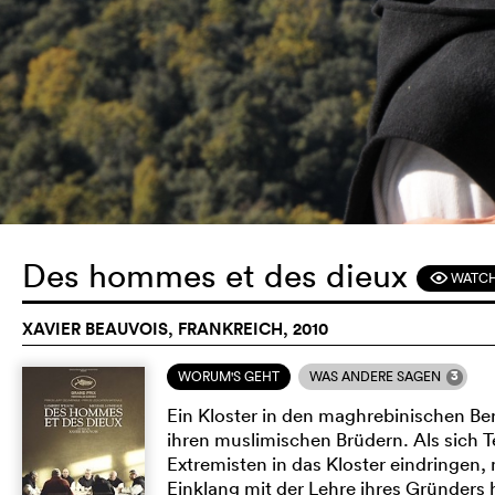
Des hommes et des dieux
WATCH
F
XAVIER BEAUVOIS, FRANKREICH, 2010
3
WORUM'S GEHT
WAS ANDERE SAGEN
Ein Kloster in den maghrebinischen Ber
ihren muslimischen Brüdern. Als sich T
Extremisten in das Kloster eindringen,
Einklang mit der Lehre ihres Gründers 