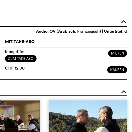
o
Audio:
OV (Arabisch, Französisch)
| Untertitel: d
MIT TAKE-ABO
inbegriffen
MIETEN
ZUM TAKE ABO
CHF 12.00
KAUFEN
o