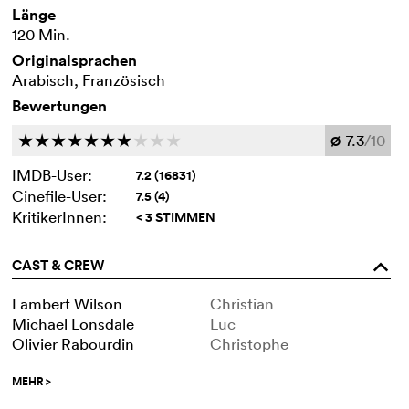
Länge
120 Min.
Originalsprachen
Arabisch, Französisch
Bewertungen
7.3
/10
c
c
c
c
c
c
c
c
c
c
Ø
IMDB-User:
7.2 (16831)
Cinefile-User:
7.5 (4)
KritikerInnen:
< 3 STIMMEN
CAST & CREW
o
Lambert Wilson
Christian
Michael Lonsdale
Luc
Olivier Rabourdin
Christophe
MEHR
>