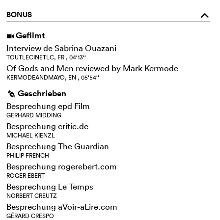
BONUS
o
Gefilmt
i
Interview de Sabrina Ouazani
TOUTLECINETLC, FR , 04‘13‘‘
Of Gods and Men reviewed by Mark Kermode
KERMODEANDMAYO, EN , 05‘54‘‘
Geschrieben
g
Besprechung epd Film
GERHARD MIDDING
Besprechung critic.de
MICHAEL KIENZL
Besprechung The Guardian
PHILIP FRENCH
Besprechung rogerebert.com
ROGER EBERT
Besprechung Le Temps
NORBERT CREUTZ
Besprechung aVoir-aLire.com
GÉRARD CRESPO