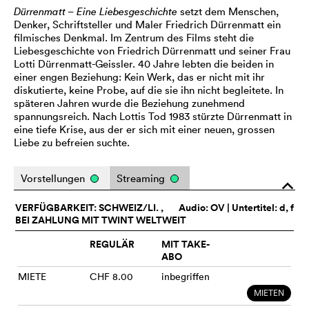
Dürrenmatt – Eine Liebesgeschichte
setzt dem Menschen,
Denker, Schriftsteller und Maler Friedrich Dürrenmatt ein
filmisches Denkmal. Im Zentrum des Films steht die
Liebesgeschichte von Friedrich Dürrenmatt und seiner Frau
Lotti Dürrenmatt-Geissler. 40 Jahre lebten die beiden in
einer engen Beziehung: Kein Werk, das er nicht mit ihr
diskutierte, keine Probe, auf die sie ihn nicht begleitete. In
späteren Jahren wurde die Beziehung zunehmend
spannungsreich. Nach Lottis Tod 1983 stürzte Dürrenmatt in
eine tiefe Krise, aus der er sich mit einer neuen, grossen
Liebe zu befreien suchte.
Vorstellungen
Streaming
o
VERFÜGBARKEIT: SCHWEIZ/LI. ,
Audio:
OV
| Untertitel: d, f
BEI ZAHLUNG MIT TWINT WELTWEIT
REGULÄR
MIT TAKE-
ABO
MIETE
CHF 8.00
inbegriffen
MIETEN