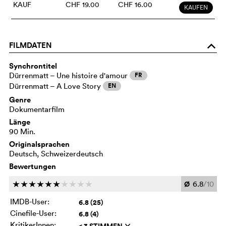
KAUF
CHF 19.00
CHF 16.00
KAUFEN
FILMDATEN
o
Synchrontitel
Dürrenmatt – Une histoire d'amour
FR
Dürrenmatt – A Love Story
EN
Genre
Dokumentarfilm
Länge
90 Min.
Originalsprachen
Deutsch, Schweizerdeutsch
Bewertungen
Ø
6.8
/10
c
c
c
c
c
c
c
c
c
c
IMDB-User:
6.8 (25)
Cinefile-User:
6.8 (4)
KritikerInnen:
< 3 STIMMEN
q