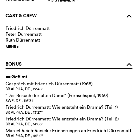
CAST & CREW
o
Friedrich Dürrenmatt
Peter Dürrenmatt
Ruth Dürrenmatt
MEHR
>
BONUS
o
Gefilmt
i
Gespräch mit Friedrich Dürrenmatt (1968)
BR ALPHA, DE , 22‘46‘‘
"Der Besuch der alten Dame" (Fernsehspiel, 1959)
SWR, DE , 116‘31‘‘
Friedrich Dürrenmatt: Wie entsteht ein Drama? (Teil 1)
BR ALPHA, DE , 13‘27‘‘
Friedrich Dürrenmatt: Wie entsteht ein Drama? (Teil 2)
BR ALPHA, DE , 14‘06‘‘
Marcel Reich-Ranicki: Erinnerungen an Friedrich Dürrenmatt
BR ALPHA, DE , 45‘12‘‘