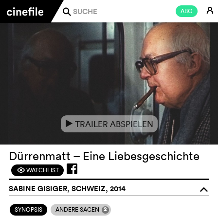
E
ABO
j
TRAILER ABSPIELEN
e
Dürrenmatt – Eine Liebesgeschichte
WATCHLIST
F
SABINE GISIGER, SCHWEIZ, 2014
o
2
SYNOPSIS
ANDERE SAGEN