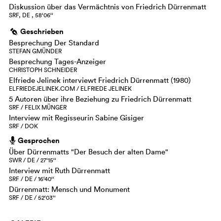
Diskussion über das Vermächtnis von Friedrich Dürrenmatt
SRF, DE , 58‘06‘‘
Geschrieben
g
Besprechung Der Standard
STEFAN GMÜNDER
Besprechung Tages-Anzeiger
CHRISTOPH SCHNEIDER
Elfriede Jelinek interviewt Friedrich Dürrenmatt (1980)
ELFRIEDEJELINEK.COM / ELFRIEDE JELINEK
5 Autoren über ihre Beziehung zu Friedrich Dürrenmatt
SRF / FELIX MÜNGER
Interview mit Regisseurin Sabine Gisiger
SRF / DOK
Gesprochen
h
Über Dürrenmatts "Der Besuch der alten Dame"
SWR / DE / 27‘15‘‘
Interview mit Ruth Dürrenmatt
SRF / DE / 16‘40‘‘
Dürrenmatt: Mensch und Monument
SRF / DE / 52‘03‘‘