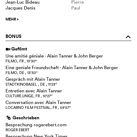
Jean-Luc Bideau
Pierre
Jacques Denis
Paul
MEHR
>
BONUS
o
Gefilmt
i
Une amitié géniale - Alain Tanner & John Berger
FILMO, FR , 13‘30‘‘
Eine geniale Freundschaft - Alain Tanner & John Berger
FILMO, DE , 13‘30‘‘
Gespräch mit Alain Tanner
STADTKINOBASEL , DE , 11‘23‘‘
Entretien avec Alain Tanner
CULTURE.UNIGE, FR , 10‘27‘‘
Conversation avec Alain Tanner
LOCARNO FILM FESTIVAL, FR , 59‘57‘‘
Geschrieben
g
Besprechung rogerebert.com
ROGER EBERT
Besprechung New York Times