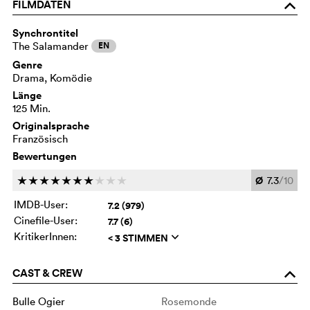
FILMDATEN
o
Synchrontitel
The Salamander
EN
Genre
Drama, Komödie
Länge
125 Min.
Originalsprache
Französisch
Bewertungen
Ø
7.3
/10
c
c
c
c
c
c
c
c
c
c
IMDB-User:
7.2 (979)
Cinefile-User:
7.7 (6)
KritikerInnen:
< 3 STIMMEN
q
CAST & CREW
o
Bulle Ogier
Rosemonde