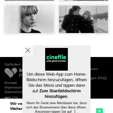
Gefördert von
Über cinefile
Registrieren/abonnieren
Newsletter
Um diese Web-App zum Home-
Häufig gestellte Fragen (FAQ)
Bildschirm hinzuzufügen, öffnen
Kontakt
Sie das Menü und tippen dann
Gutscheine
Impressum
auf
Zum Startbildschirm
Datenschutz
hinzufügen
.
Wir verwenden Cookies. Mit dem
Wenn Ihr Gerät eine Menütaste hat, lässt
sich das Browsermenü über diese öffnen.
Weitersurfen auf cinefile.ch stimmen Sie
Ansonsten tippen Sie auf
.