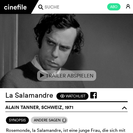
E
ABO
j
TRAILER ABSPIELEN
e
La Salamandre
WATCHLIST
F
ALAIN TANNER, SCHWEIZ, 1971
o
2
SYNOPSIS
ANDERE SAGEN
Rosemonde, la Salamandre, ist eine junge Frau, die sich mit