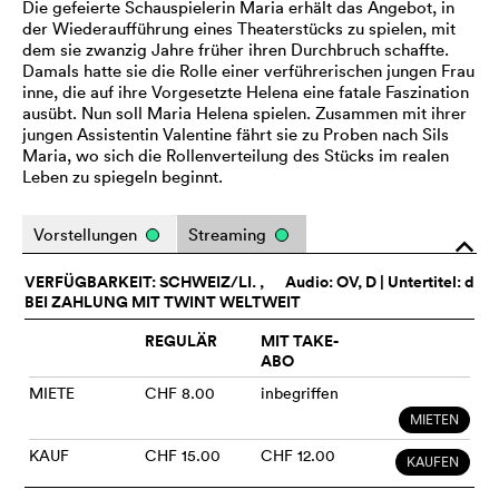
Die gefeierte Schauspielerin Maria erhält das Angebot, in
der Wiederaufführung eines Theaterstücks zu spielen, mit
dem sie zwanzig Jahre früher ihren Durchbruch schaffte.
Damals hatte sie die Rolle einer verführerischen jungen Frau
inne, die auf ihre Vorgesetzte Helena eine fatale Faszination
ausübt. Nun soll Maria Helena spielen. Zusammen mit ihrer
jungen Assistentin Valentine fährt sie zu Proben nach Sils
Maria, wo sich die Rollenverteilung des Stücks im realen
Leben zu spiegeln beginnt.
Vorstellungen
Streaming
o
VERFÜGBARKEIT: SCHWEIZ/LI. ,
Audio:
OV
, D | Untertitel: d
BEI ZAHLUNG MIT TWINT WELTWEIT
REGULÄR
MIT TAKE-
ABO
MIETE
CHF 8.00
inbegriffen
MIETEN
KAUF
CHF 15.00
CHF 12.00
KAUFEN