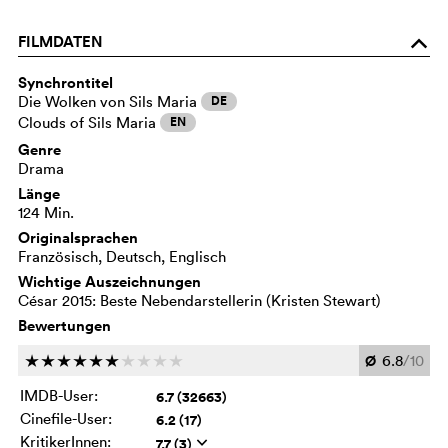
FILMDATEN
o
Synchrontitel
Die Wolken von Sils Maria
DE
Clouds of Sils Maria
EN
Genre
Drama
Länge
124 Min.
Originalsprachen
Französisch, Deutsch, Englisch
Wichtige Auszeichnungen
César 2015: Beste Nebendarstellerin (Kristen Stewart)
Bewertungen
Ø
6.8
/10
c
c
c
c
c
c
c
c
c
c
IMDB-User:
6.7 (32663)
Cinefile-User:
6.2 (17)
KritikerInnen:
7.7 (3)
q