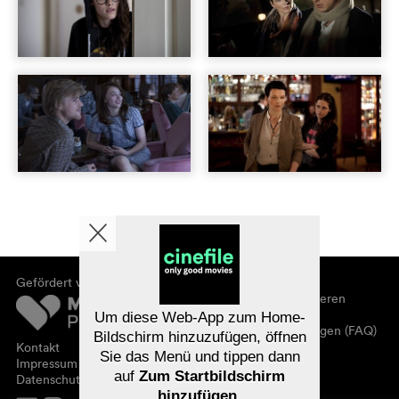
Gefördert von
Über cinefile
Registrieren/abonnieren
Newsletter
Um diese Web-App zum Home-
Häufig gestellte Fragen (FAQ)
Bildschirm hinzuzufügen, öffnen
Kontakt
Sie das Menü und tippen dann
Gutscheine
Impressum
auf
Zum Startbildschirm
Datenschutz
hinzufügen
.