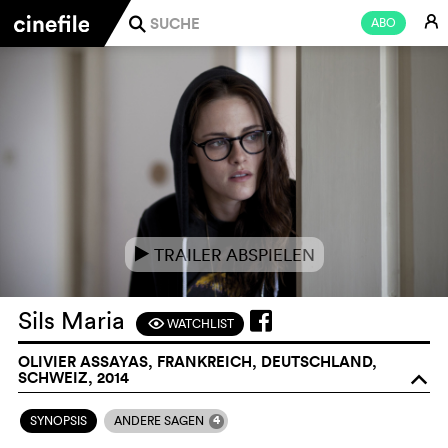
E
ABO
j
TRAILER ABSPIELEN
e
Sils Maria
WATCHLIST
F
OLIVIER ASSAYAS, FRANKREICH, DEUTSCHLAND,
SCHWEIZ, 2014
o
4
SYNOPSIS
ANDERE SAGEN