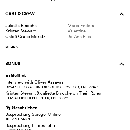
CAST & CREW
o
Juliette Binoche
Maria Enders
Kristen Stewart
Valentine
Chloë Grace Moretz
Jo-Ann Ellis
MEHR
>
BONUS
o
Gefilmt
i
Interview with Oliver Assayas
DP/30: THE ORAL HISTORY OF HOLLYWOOD, EN , 29‘47‘‘
Kristen Stewart & Juliette Binoche on Their Roles
FILM AT LINCOLN CENTER, EN , 03‘21‘‘
Geschrieben
g
Besprechung Spiegel Online
JULIAN HANICH
Besprechung Filmbulletin