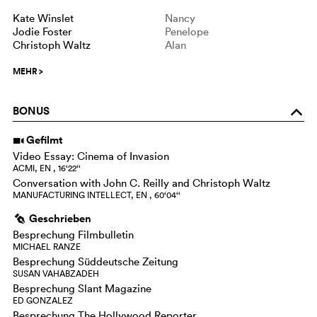
Kate Winslet
Nancy
Jodie Foster
Penelope
Christoph Waltz
Alan
MEHR
>
BONUS
o
Gefilmt
i
Video Essay: Cinema of Invasion
ACMI, EN , 16‘22‘‘
Conversation with John C. Reilly and Christoph Waltz
MANUFACTURING INTELLECT, EN , 60‘04‘‘
Geschrieben
g
Besprechung Filmbulletin
MICHAEL RANZE
Besprechung Süddeutsche Zeitung
SUSAN VAHABZADEH
Besprechung Slant Magazine
ED GONZALEZ
Besprechung The Hollywood Reporter