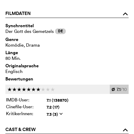
FILMDATEN
o
Synchrontitel
Der Gott des Gemetzels
DE
Genre
Komödie, Drama
Länge
80 Min.
Originalsprache
Englisch
Bewertungen
Ø
7.1
/10
c
c
c
c
c
c
c
c
c
c
IMDB-User:
7.1 (138870)
Cinefile-User:
7.2 (17)
KritikerInnen:
7.3 (3)
q
CAST & CREW
o