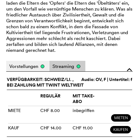
laden die Eltern des 'Opfers' die Eltern des 'Übeltäters' ein,
um den Vorfall wie vernünftige Menschen zu klären. Was als
friedlicher Austausch über Zivilisiertheit, Gewalt und die
Grenzen von Verantwortlichkeit beginnt, entwickelt sich
schon bald zu einem Konflikt, in dem die Fassade von
Kultiviertheit tief liegende Frustrationen, Verletzungen und
Aggressionen mehr schlecht als recht kaschiert. Dabei
zerfallen und bilden sich laufend Allianzen, mit denen
niemand gerechnet hat.
Vorstellungen
Streaming
o
VERFÜGBARKEIT: SCHWEIZ/LI. ,
Audio:
OV
, F | Untertitel: f
BEI ZAHLUNG MIT TWINT WELTWEIT
REGULÄR
MIT TAKE-
ABO
MIETE
CHF 8.00
inbegriffen
MIETEN
KAUF
CHF 14.00
CHF 11.00
KAUFEN