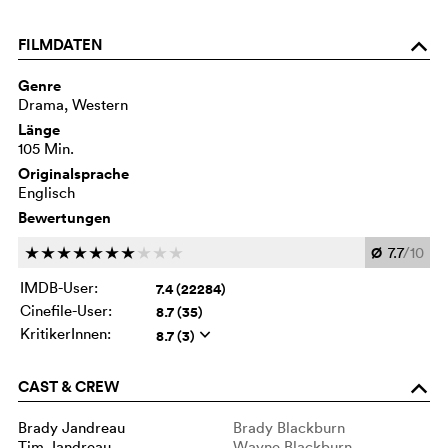
FILMDATEN
o
Genre
Drama, Western
Länge
105 Min.
Originalsprache
Englisch
Bewertungen
Ø
7.7
/10
c
c
c
c
c
c
c
c
c
c
IMDB-User:
7.4 (22284)
Cinefile-User:
8.7 (35)
KritikerInnen:
8.7 (3)
q
CAST & CREW
o
Brady Jandreau
Brady Blackburn
Tim Jandreau
Wayne Blackburn