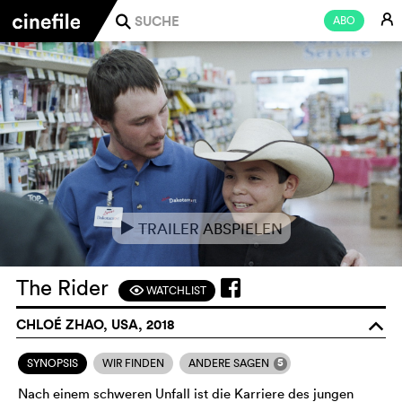
E
ABO
j
TRAILER ABSPIELEN
e
The Rider
WATCHLIST
F
CHLOÉ ZHAO, USA, 2018
o
5
SYNOPSIS
WIR FINDEN
ANDERE SAGEN
Nach einem schweren Unfall ist die Karriere des jungen