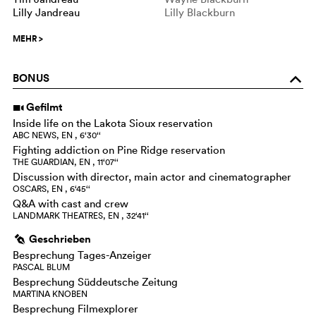
Lilly Jandreau
Lilly Blackburn
MEHR
>
BONUS
o
Gefilmt
i
Inside life on the Lakota Sioux reservation
ABC NEWS, EN , 6‘30‘‘
Fighting addiction on Pine Ridge reservation
THE GUARDIAN, EN , 11‘07‘‘
Discussion with director, main actor and cinematographer
OSCARS, EN , 6‘45‘‘
Q&A with cast and crew
LANDMARK THEATRES, EN , 32‘41‘‘
Geschrieben
g
Besprechung Tages-Anzeiger
PASCAL BLUM
Besprechung Süddeutsche Zeitung
MARTINA KNOBEN
Besprechung Filmexplorer