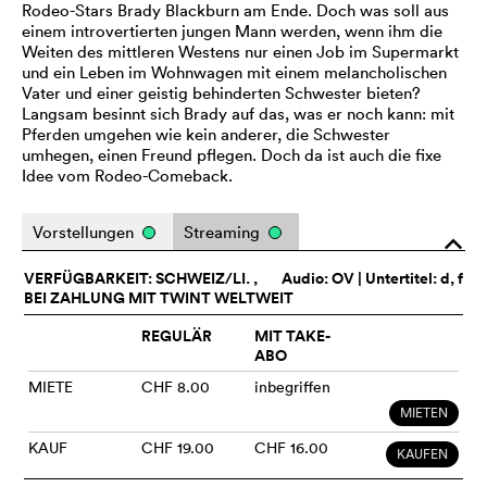
Rodeo-Stars Brady Blackburn am Ende. Doch was soll aus
einem introvertierten jungen Mann werden, wenn ihm die
Weiten des mittleren Westens nur einen Job im Supermarkt
und ein Leben im Wohnwagen mit einem melancholischen
Vater und einer geistig behinderten Schwester bieten?
Langsam besinnt sich Brady auf das, was er noch kann: mit
Pferden umgehen wie kein anderer, die Schwester
umhegen, einen Freund pflegen. Doch da ist auch die fixe
Idee vom Rodeo-Comeback.
Vorstellungen
Streaming
o
VERFÜGBARKEIT: SCHWEIZ/LI. ,
Audio:
OV
| Untertitel: d, f
BEI ZAHLUNG MIT TWINT WELTWEIT
REGULÄR
MIT TAKE-
ABO
MIETE
CHF 8.00
inbegriffen
MIETEN
KAUF
CHF 19.00
CHF 16.00
KAUFEN