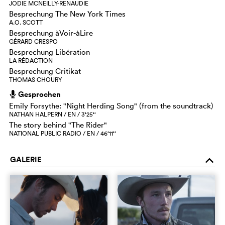
JODIE MCNEILLY-RENAUDIE
Besprechung The New York Times
A.O. SCOTT
Besprechung àVoir-àLire
GÉRARD CRESPO
Besprechung Libération
LA RÉDACTION
Besprechung Critikat
THOMAS CHOURY
Gesprochen
h
Emily Forsythe: "Night Herding Song" (from the soundtrack)
NATHAN HALPERN / EN / 3‘25‘‘
The story behind "The Rider"
NATIONAL PUBLIC RADIO / EN / 46‘11‘‘
GALERIE
o