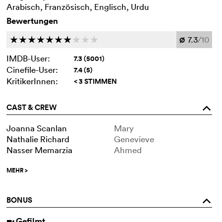
Arabisch, Französisch, Englisch, Urdu
Bewertungen
7.3
/10
c
c
c
c
c
c
c
c
c
c
Ø
IMDB-User:
7.3 (5001)
Cinefile-User:
7.4 (5)
KritikerInnen:
< 3 STIMMEN
CAST & CREW
o
Joanna Scanlan
Mary
Nathalie Richard
Genevieve
Nasser Memarzia
Ahmed
MEHR
>
BONUS
o
Gefilmt
i