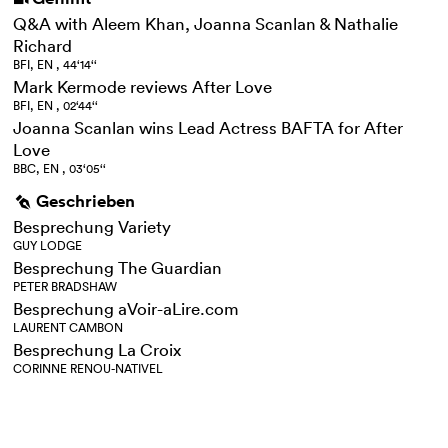
Q&A with Aleem Khan, Joanna Scanlan & Nathalie
Richard
BFI, EN , 44‘14‘‘
Mark Kermode reviews After Love
BFI, EN , 02‘44‘‘
Joanna Scanlan wins Lead Actress BAFTA for After
Love
BBC, EN , 03‘05‘‘
Geschrieben
g
Besprechung Variety
GUY LODGE
Besprechung The Guardian
PETER BRADSHAW
Besprechung aVoir-aLire.com
LAURENT CAMBON
Besprechung La Croix
CORINNE RENOU-NATIVEL