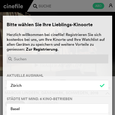
E
ABO
j
Bitte wählen Sie Ihre Lieblings-Kinoorte
Herzlich willkommen bei cinefile! Registrieren Sie sich
kostenlos bei uns, um Ihre Kinorte und Ihre Watchlist auf
allen Geräten zu speichern und weitere Vorteile zu
Zur Registrierung
geniessen:
.
TRAILER ABSPIELEN
e
AKTUELLE AUSWAHL
The Raft
WATCHLIST
F
Zürich
MARCUS LINDEEN, DÄNEMARK, SCHWEDEN, 2018
o
STÄDTE MIT MIND. 6 KINO-BETRIEBEN
4
SYNOPSIS
ANDERE SAGEN
Basel
1973 überqueren fünf ausgesuchte Männer und sechs Frauen