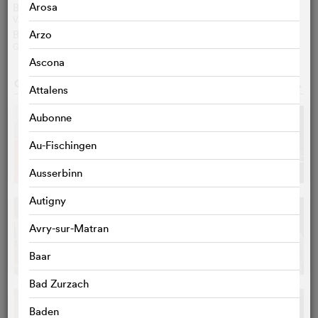
Arosa
Besprechung Culturopoing.com
VALENTIN CARRÉ
Besprechung Libération
Arzo
GUILLAUME TION
Ascona
GALERIE
o
Attalens
Aubonne
Au-Fischingen
Ausserbinn
Autigny
Avry-sur-Matran
Baar
Bad Zurzach
Baden