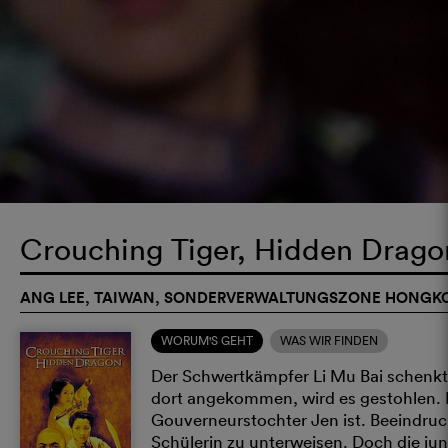
Crouching Tiger, Hidden Drag
ANG LEE, TAIWAN, SONDERVERWALTUNGSZONE HONGKON
WORUM'S GEHT
WAS WIR FINDEN
Der Schwertkämpfer Li Mu Bai schenk
dort angekommen, wird es gestohlen. Es
Gouverneurstochter Jen ist. Beeindruck
Schülerin zu unterweisen. Doch die jun