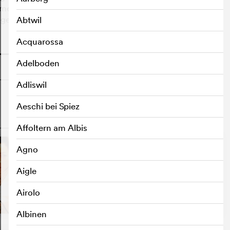
 Lien findet Li zudem heraus, dass Jen mit einer Frau
 getötet hat.
Abtwil
Acquarossa
o
Adelboden
Adliswil
Aeschi bei Spiez
o
Affoltern am Albis
Agno
Aigle
Airolo
Albinen