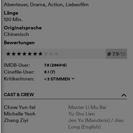
Abenteuer, Drama, Action, Liebesfilm
Länge
120 Min.
Originalsprache
Chinesisch
Bewertungen
7.9
/10
c
c
c
c
c
c
c
c
c
c
Ø
IMDB-User:
7.8 (296416)
Cinefile-User:
8.1 (7)
KritikerInnen:
< 3 STIMMEN
q
CAST & CREW
o
Chow Yun-fat
Master Li Mu Bai
Michelle Yeoh
Yu Shu Lien
Zhang Ziyi
Jen Yu (Mandarin) / Jiao
Long (English)