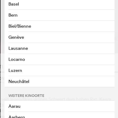
Basel
Bern
Biel/Bienne
TRAILER ABSPIELEN
e
Genève
Lausanne
Locarno
on
WATCHLIST
F
Luzern
G, USA, CHINA, 2000
o
Neuchâtel
WEITERE KINOORTE
t sein legendäres grünes Schwert dem hohen Rat. Kaum
 stellt sich heraus, dass der Dieb die
Aarau
t von Jens Kampfkunst, fasst Li den Entschluss, sie als
ge Frau nutzt ihre Fähigkeiten für sinnlose Gewaltakte.
Aarberg