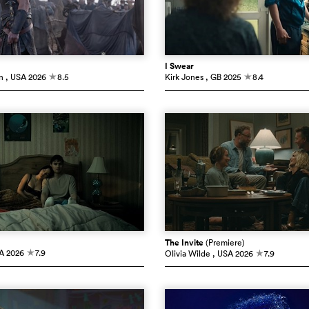
I Swear
n
, USA
2026
8.5
Kirk Jones
, GB
2025
8.4
c
c
The Invite
(Premiere)
A
2026
7.9
Olivia Wilde
, USA
2026
7.9
c
c