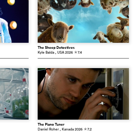
The Sheep Detectives
Kyle Balda
, USA
2026
7.4
c
The Piano Tuner
Daniel Roher
, Kanada
2026
7.2
c