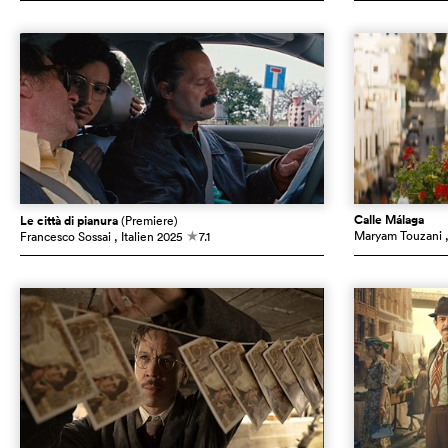
Calle Málaga
Le città di pianura
(Premiere)
Maryam Touzani
Francesco Sossai
, Italien
2025
7.1
c