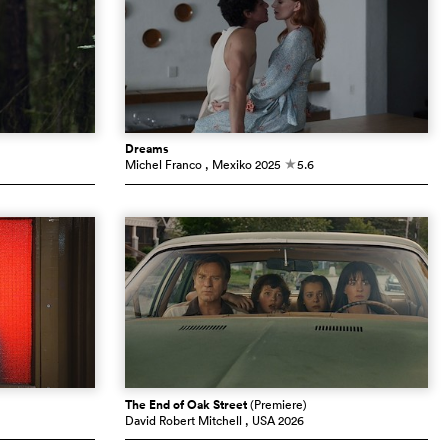
Dreams
Michel Franco
, Mexiko
2025
5.6
c
The End of Oak Street
(Premiere)
David Robert Mitchell
, USA
2026