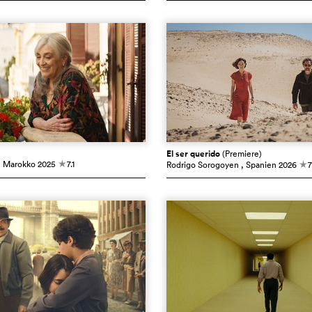
El ser querido
(Premiere)
, Marokko
2025
7.1
Rodrigo Sorogoyen
, Spanien
2026
7
c
c