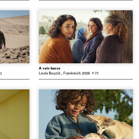
À voix basse
Leyla Bouzid
, Frankreich
2026
7.1
.1
c