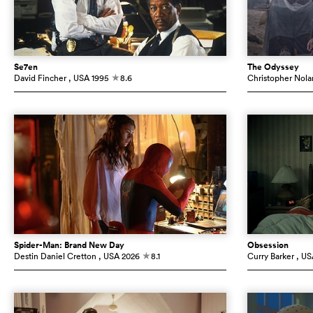
Se7en
The Odyssey
David Fincher
, USA
1995
8.6
Christopher Nola
c
Spider-Man: Brand New Day
Obsession
Destin Daniel Cretton
, USA
2026
8.1
Curry Barker
, US
c