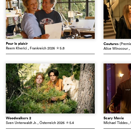
Pour le plaisir
Coutures
(Premi
Reem Kherici
, Frankreich
2026
5.8
Alice Winocour
,
c
Woodwalkers 2
Scary Movie
Sven Unterwaldt Jr.
, Österreich
2026
5.4
Michael Tiddes
,
c