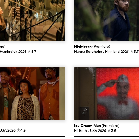
ere)
Nightborn
(Premiere)
 Frankreich
2026
5.7
Hanna Bergholm
, Finnland
2026
5.7
c
c
Ice Cream Man
(Premiere)
 USA
2026
4.9
Eli Roth
, USA
2026
3.5
c
c