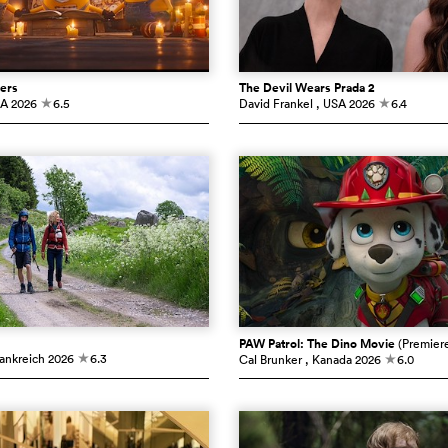
ers
The Devil Wears Prada 2
SA
2026
6.5
David Frankel
, USA
2026
6.4
c
c
PAW Patrol: The Dino Movie
(Premier
rankreich
2026
6.3
Cal Brunker
, Kanada
2026
6.0
c
c