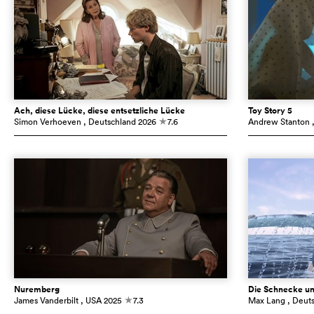
Ach, diese Lücke, diese entsetzliche Lücke
Toy Story 5
Simon Verhoeven
, Deutschland
2026
7.6
Andrew Stanton
c
Nuremberg
Die Schnecke un
James Vanderbilt
, USA
2025
7.3
Max Lang
, Deut
c