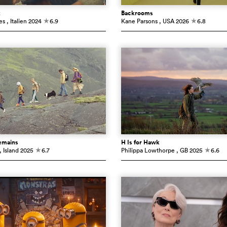
k
Backrooms
es
, Italien
2024
6.9
Kane Parsons
, USA
2026
6.8
c
c
emains
H Is for Hawk
, Island
2025
6.7
Philippa Lowthorpe
, GB
2025
6.6
c
c