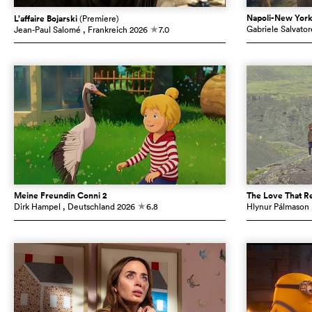
Napoli-New Yor
L’affaire Bojarski
(Premiere)
Gabriele Salvator
Jean-Paul Salomé
, Frankreich
2026
7.0
c
Meine Freundin Conni 2
The Love That R
Dirk Hampel
, Deutschland
2026
6.8
Hlynur Pálmason
c