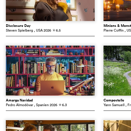
Disclosure Day
Minions & Monst
Steven Spielberg
, USA
2026
6.5
Pierre Coffin
, U
c
Amarga Navidad
Compostelle
Pedro Almodóvar
, Spanien
2026
6.3
Yann Samuell
, F
c