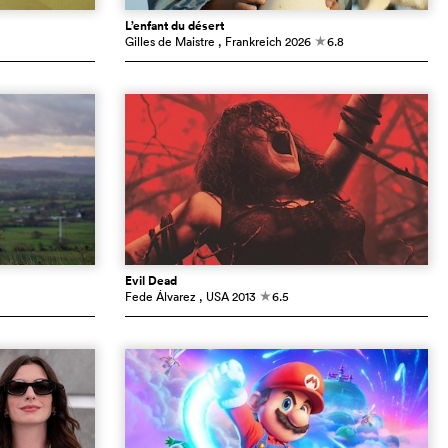
L’enfant du désert
Gilles de Maistre
, Frankreich
2026
6.8
c
Evil Dead
Fede Álvarez
, USA
2013
6.5
c