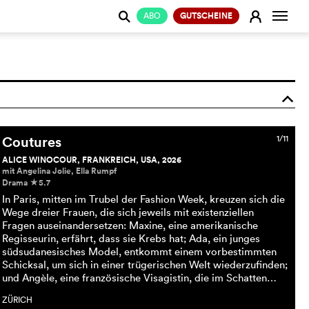
Naviga
E
ABO
GUTSCHEINE
j
o
Coutures
1/11
ALICE WINOCOUR, FRANKREICH, USA, 2026
mit Angelina Jolie, Ella Rumpf
Drama
5.7
c
In Paris, mitten im Trubel der Fashion Week, kreuzen sich die
Wege dreier Frauen, die sich jeweils mit existenziellen
Fragen auseinandersetzen: Maxine, eine amerikanische
Regisseurin, erfährt, dass sie Krebs hat; Ada, ein junges
südsudanesisches Model, entkommt einem vorbestimmten
Schicksal, um sich in einer trügerischen Welt wiederzufinden;
und Angèle, eine französische Visagistin, die im Schatten…
ZÜRICH