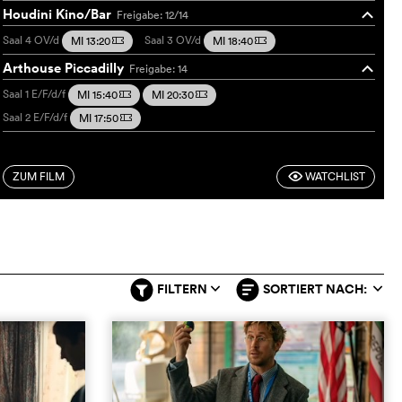
Houdini Kino/Bar
Freigabe: 12/14
o
Saal 4
OV/d
Saal 3
OV/d
MI 13:20
MI 18:40
m
m
Arthouse Piccadilly
Freigabe: 14
o
Saal 1
E/F/d/f
MI 15:40
MI 20:30
m
m
Saal 2
E/F/d/f
MI 17:50
m
ZUM FILM
WATCHLIST
F
FILTERN
SORTIERT NACH:
q
q