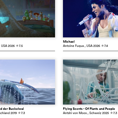
Michael
, USA
2026
7.5
Antoine Fuqua
, USA
2026
7.4
c
c
d der Buckelwal
Flying Scents - Of Plants and People
schland
2019
7.3
Antshi von Moos
, Schweiz
2025
7.3
c
c