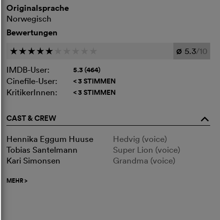
Originalsprache
Norwegisch
Bewertungen
5.3
/10
c
c
c
c
c
c
c
c
c
c
Ø
IMDB-User:
5.3 (464)
Cinefile-User:
< 3 STIMMEN
KritikerInnen:
< 3 STIMMEN
CAST & CREW
o
Hennika Eggum Huuse
Hedvig (voice)
Tobias Santelmann
Super Lion (voice)
Kari Simonsen
Grandma (voice)
MEHR
>