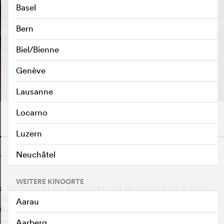
Basel
Bern
Biel/Bienne
TRAILER ABSPIELEN
e
Genève
Lausanne
Locarno
Luzern
o
Neuchâtel
WEITERE KINOORTE
 Ihr Vater ist ein Superheld und sie als nächste in ihrer
 Problem: Hedvig ist total unsportlich und verbringt ihre
Aarau
under, dass ihr Vater ihren talentierteren und
r auswählt. Aber nicht mit Hedvig! Mit Hilfe ihrer
Aarberg