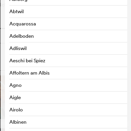
liches Superheldinnentraining.
Abtwil
o
Acquarossa
Adelboden
Adliswil
Aeschi bei Spiez
o
Affoltern am Albis
Agno
Aigle
Airolo
Albinen