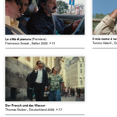
Il mio nome è n
Le città di pianura
(Premiere)
Tonino Valerii
, D
Francesco Sossai
, Italien
2025
7.1
c
Der Frosch und das Wasser
Thomas Stuber
, Deutschland
2026
7.7
c