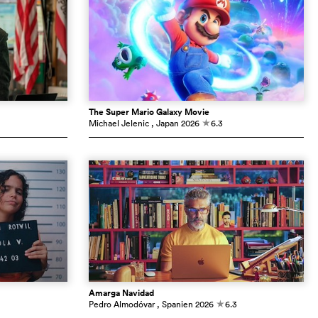
The Super Mario Galaxy Movie
Michael Jelenic
, Japan
2026
6.3
c
Amarga Navidad
Pedro Almodóvar
, Spanien
2026
6.3
c