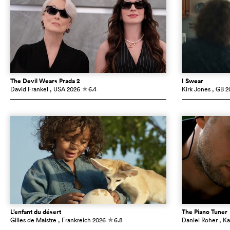
The Devil Wears Prada 2
I Swear
David Frankel
, USA
2026
6.4
Kirk Jones
, GB
2
c
L’enfant du désert
The Piano Tuner
Gilles de Maistre
, Frankreich
2026
6.8
Daniel Roher
, K
c