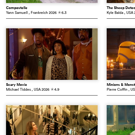
Compostelle
The Sheep Detec
Yann Samuell
, Frankreich
2026
6.3
Kyle Balda
, USA
c
Scary Movie
Minions & Monst
Michael Tiddes
, USA
2026
4.9
Pierre Coffin
, U
c