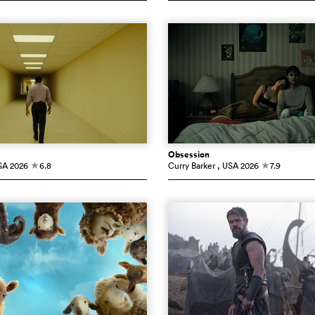
Obsession
SA
2026
6.8
Curry Barker
, USA
2026
7.9
c
c