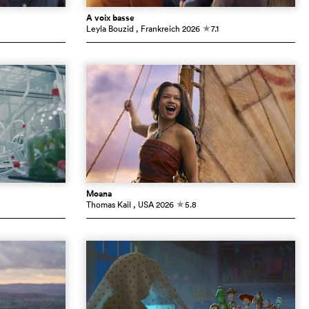
À voix basse
Leyla Bouzid
, Frankreich
2026
7.1
c
Moana
Thomas Kail
, USA
2026
5.8
c