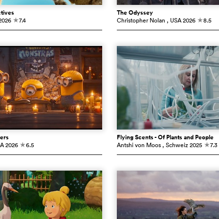
tives
The Odyssey
2026
7.4
Christopher Nolan
, USA
2026
8.5
c
c
ers
Flying Scents - Of Plants and People
SA
2026
6.5
Antshi von Moos
, Schweiz
2025
7.3
c
c