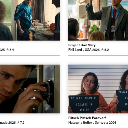
Project Hail Mary
025
8.4
Phil Lord
, USA
2026
8.2
c
c
Plitsch Platsch Forever!
anada
2026
7.2
Natascha Beller
, Schweiz
2026
c