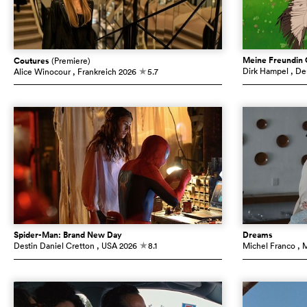
Meine Freundin 
Coutures
(Premiere)
Dirk Hampel
, De
Alice Winocour
, Frankreich
2026
5.7
c
Spider-Man: Brand New Day
Dreams
Destin Daniel Cretton
, USA
2026
8.1
Michel Franco
, 
c