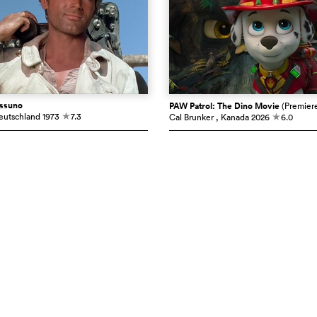
essuno
PAW Patrol: The Dino Movie
(Premier
eutschland
1973
7.3
Cal Brunker
, Kanada
2026
6.0
c
c