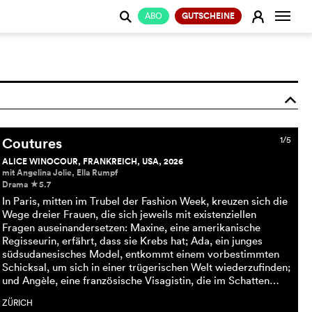
Naviga
E
ABO
GUTSCHEINE
j
o
Coutures
1/5
ALICE WINOCOUR, FRANKREICH, USA, 2026
mit Angelina Jolie, Ella Rumpf
Drama
5.7
c
In Paris, mitten im Trubel der Fashion Week, kreuzen sich die
Wege dreier Frauen, die sich jeweils mit existenziellen
Fragen auseinandersetzen: Maxine, eine amerikanische
Regisseurin, erfährt, dass sie Krebs hat; Ada, ein junges
südsudanesisches Model, entkommt einem vorbestimmten
Schicksal, um sich in einer trügerischen Welt wiederzufinden;
und Angèle, eine französische Visagistin, die im Schatten…
ZÜRICH