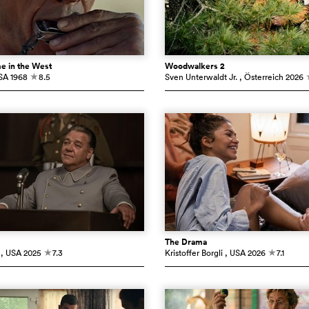
e in the West
Woodwalkers 2
SA
1968
8.5
Sven Unterwaldt Jr.
, Österreich
2026
c
The Drama
, USA
2025
7.3
Kristoffer Borgli
, USA
2026
7.1
c
c