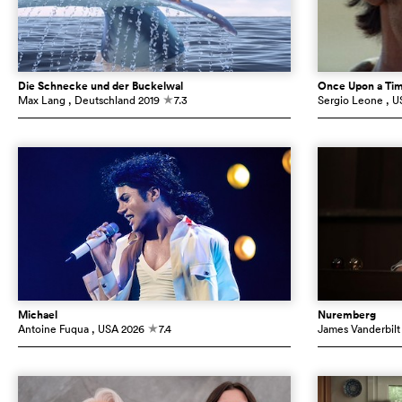
Die Schnecke und der Buckelwal
Once Upon a Tim
Max Lang
, Deutschland
2019
7.3
Sergio Leone
, U
c
Michael
Nuremberg
Antoine Fuqua
, USA
2026
7.4
James Vanderbilt
c