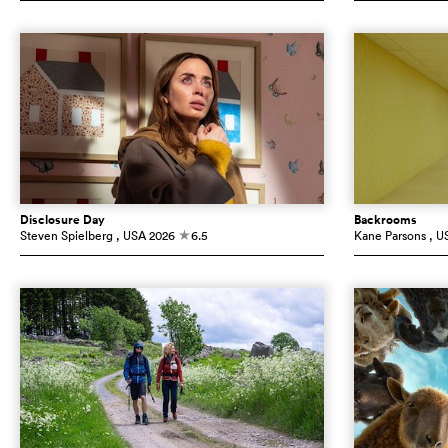
Disclosure Day
Backrooms
Steven Spielberg
, USA
2026
6.5
Kane Parsons
, U
c