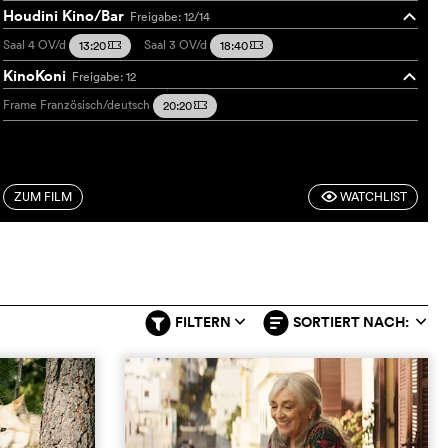
Houdini Kino/Bar
Freigabe: 12/14
o
Saal 4
OV/d
Saal 3
OV/d
13:20
18:40
m
m
KinoKoni
Freigabe: 12
o
Frame
Französisch/deutsch
20:20
m
ZUM FILM
WATCHLIST
F
FILTERN
SORTIERT NACH:
q
q