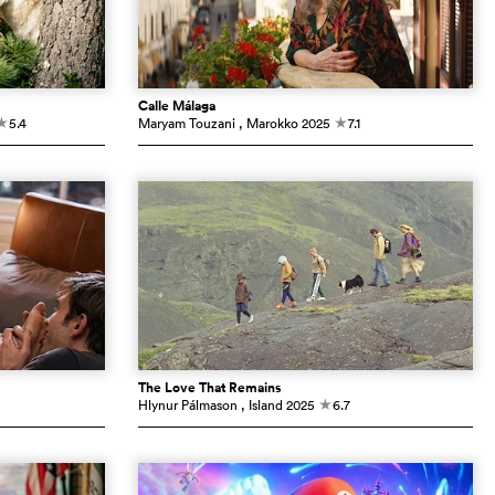
Calle Málaga
5.4
Maryam Touzani
, Marokko
2025
7.1
c
c
The Love That Remains
Hlynur Pálmason
, Island
2025
6.7
c