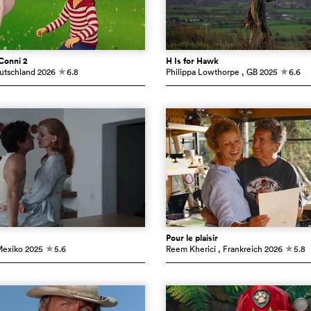
Conni 2
H Is for Hawk
utschland
2026
6.8
Philippa Lowthorpe
, GB
2025
6.6
c
c
Pour le plaisir
Mexiko
2025
5.6
Reem Kherici
, Frankreich
2026
5.8
c
c