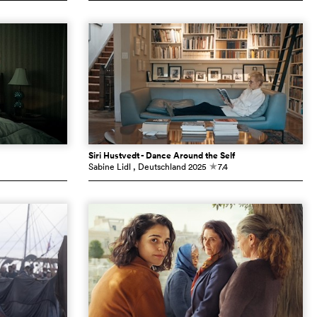
Siri Hustvedt - Dance Around the Self
Sabine Lidl
, Deutschland
2025
7.4
c