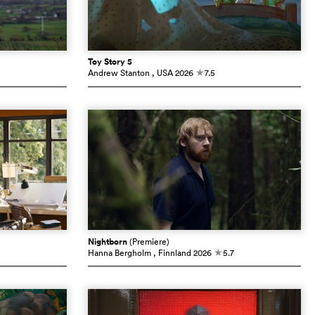
Toy Story 5
Andrew Stanton
, USA
2026
7.5
c
Nightborn
(Premiere)
Hanna Bergholm
, Finnland
2026
5.7
c