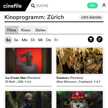
E
ABO
j
Kinoprogramm:
Zürich
ORTE ÄNDERN
Filme
Kinos
Zeiten
Sa
So
Mo
Di
Mi
Do
Fr
Ice Cream Man
(Premiere)
Coutures
(Premiere)
Eli Roth
, USA
3.5
Alice Winocour
, Frankreich
5.7
c
c