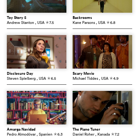
Toy Story 5
Backrooms
Andrew Stanton
, USA
7.5
Kane Parsons
, USA
6.8
c
c
Disclosure Day
Scary Movie
Steven Spielberg
, USA
6.5
Michael Tiddes
, USA
4.9
c
c
Amarga Navidad
The Piano Tuner
Pedro Almodóvar
, Spanien
6.3
Daniel Roher
, Kanada
7.2
c
c