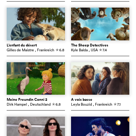
L’enfant du désert
The Sheep Detectives
Gilles de Maistre
, Frankreich
6.8
Kyle Balda
, USA
7.4
c
c
Meine Freundin Conni 2
À voix basse
Dirk Hampel
, Deutschland
6.8
Leyla Bouzid
, Frankreich
7.1
c
c