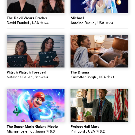
The Devil Wears Prada 2
Michael
David Frankel
, USA
6.4
Antoine Fuqua
, USA
7.4
c
c
Plitsch Platsch Forever!
The Drama
Natascha Beller
, Schweiz
Kristoffer Borgli
, USA
7.1
c
The Super Mario Galaxy Movie
Project Hail Mary
Michael Jelenic
, Japan
6.3
Phil Lord
, USA
8.2
c
c