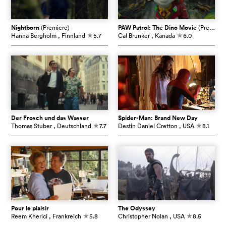
Nightborn
(Premiere)
PAW Patrol: The Dino Movie
(Premiere)
Hanna Bergholm
, Finnland
5.7
Cal Brunker
, Kanada
6.0
c
c
Der Frosch und das Wasser
Spider-Man: Brand New Day
Thomas Stuber
, Deutschland
7.7
Destin Daniel Cretton
, USA
8.1
c
c
Pour le plaisir
The Odyssey
Reem Kherici
, Frankreich
5.8
Christopher Nolan
, USA
8.5
c
c