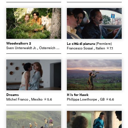
Woodwalkers 2
Le città di pianura
(Premiere)
Sven Unterwaldt Jr.
, Österreich
5.4
Francesco Sossai
, Italien
7.1
c
c
Dreams
H Is for Hawk
Michel Franco
, Mexiko
5.6
Philippa Lowthorpe
, GB
6.6
c
c