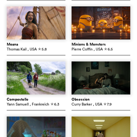
Moana
Minions & Monsters
Thomas Kail
, USA
5.8
Pierre Coffin
, USA
6.5
c
c
Compostelle
Obsession
Yann Samuell
, Frankreich
6.3
Curry Barker
, USA
7.9
c
c