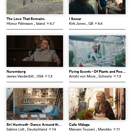
The Love That Remains
I Swear
Hlynur Pálmason
, Island
6.7
Kirk Jones
, GB
8.4
c
c
Nuremberg
Flying Scents - Of Plants and People
James Vanderbilt
, USA
7.3
Antshi von Moos
, Schweiz
7.3
c
c
Siri Hustvedt - Dance Around the Self
Calle Málaga
Sabine Lidl
, Deutschland
7.4
Maryam Touzani
, Marokko
7.1
c
c