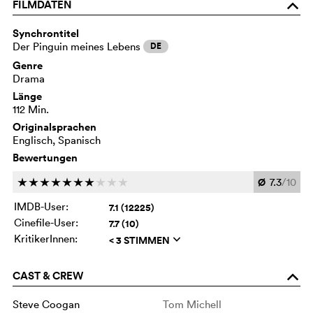
FILMDATEN
o
Synchrontitel
Der Pinguin meines Lebens
DE
Genre
Drama
Länge
112 Min.
Originalsprachen
Englisch, Spanisch
Bewertungen
Ø
7.3
/10
c
c
c
c
c
c
c
c
c
c
IMDB-User:
7.1 (12225)
Cinefile-User:
7.7 (10)
KritikerInnen:
< 3 STIMMEN
q
CAST & CREW
o
Steve Coogan
Tom Michell