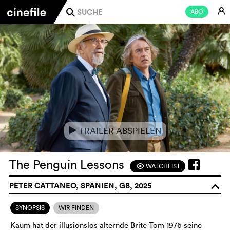
E
ABO
j
TRAILER ABSPIELEN
e
The Penguin Lessons
WATCHLIST
F
PETER CATTANEO, SPANIEN, GB, 2025
o
SYNOPSIS
WIR FINDEN
Kaum hat der illusionslos alternde Brite Tom 1976 seine