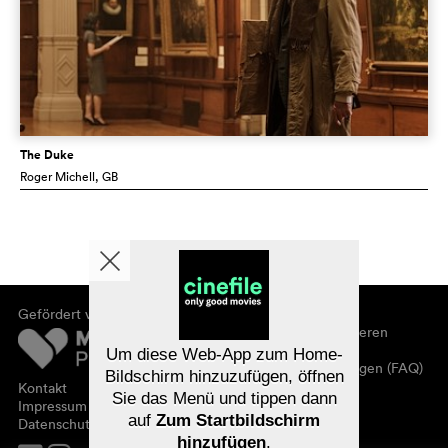
The Duke
Roger Michell
, GB
Gefördert von
Über cinefile
Registrieren/abonnieren
Newsletter
Um diese Web-App zum Home-
Häufig gestellte Fragen (FAQ)
Bildschirm hinzuzufügen, öffnen
Kontakt
Sie das Menü und tippen dann
Gutscheine
Impressum
auf
Zum Startbildschirm
Datenschutz
hinzufügen
.