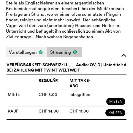
Stelle als Englischlehrer an einem argentinischen
Knabeninternat angetreten, beschert ihm der Militärputsch
Freitage am Strand, wo er einen ölverschmutzten Pinguin
findet, reinigt und nicht mehr loswird. Der anhängliche
Vogel wird ihm zum (unerlaubten) Haustier und Helfer im
Unterricht und beflügelt ihn schliesslich zu einem Akt von
Zivilcourage. - Nach wahren Begebenheiten.
Vorstellungen
Streaming
o
VERFÜGBARKEIT: SCHWEIZ/LI. ,
Audio:
OV
, D | Untertitel: d
BEI ZAHLUNG MIT TWINT WELTWEIT
REGULÄR
MIT TAKE-
ABO
MIETE
CHF 8.00
inbegriffen
MIETEN
KAUF
CHF 14.00
CHF 11.00
KAUFEN