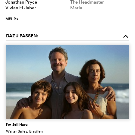
Jonathan Pryce
The Headmaster
Vivian El Jaber
Maria
MEHR
>
DAZU PASSEN:
o
I’m Still Here
Walter Salles
, Brasilien