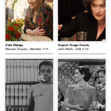
Calle Málaga
August: Osage County
Maryam Touzani
, Marokko
7.1
John Wells
, USA
7.2
c
c