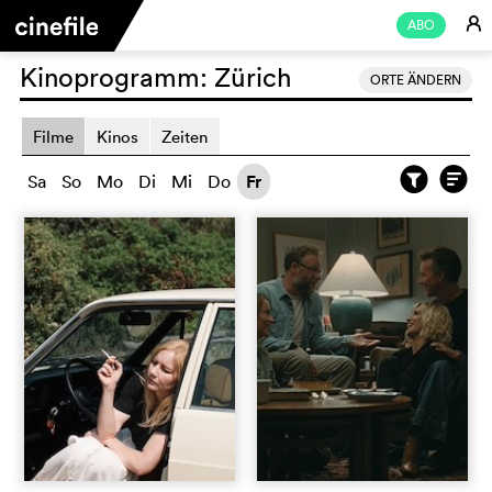
E
ABO
Kinoprogramm:
Zürich
ORTE ÄNDERN
Filme
Kinos
Zeiten
Sa
So
Mo
Di
Mi
Do
Fr