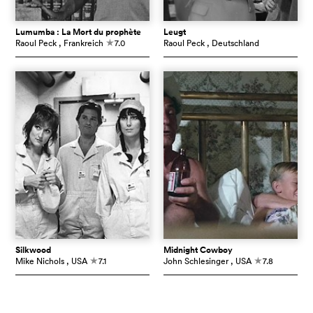
Lumumba : La Mort du prophète
Leugt
Raoul Peck
, Frankreich
7.0
Raoul Peck
, Deutschland
c
Silkwood
Midnight Cowboy
Mike Nichols
, USA
7.1
John Schlesinger
, USA
7.8
c
c