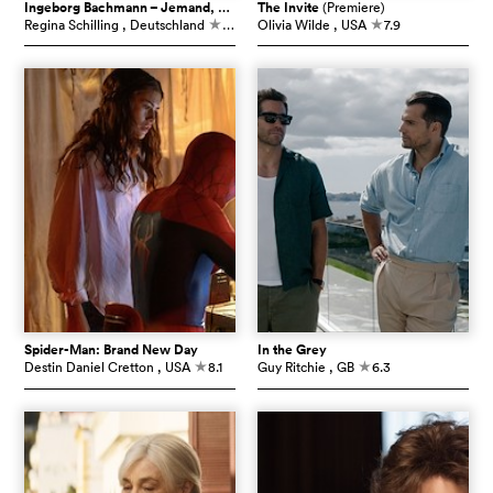
Ingeborg Bachmann – Jemand, der einmal ich war
The Invite
(Premiere)
(Premiere)
Regina Schilling
, Deutschland
6.5
Olivia Wilde
, USA
7.9
c
c
Spider-Man: Brand New Day
In the Grey
Destin Daniel Cretton
, USA
8.1
Guy Ritchie
, GB
6.3
c
c