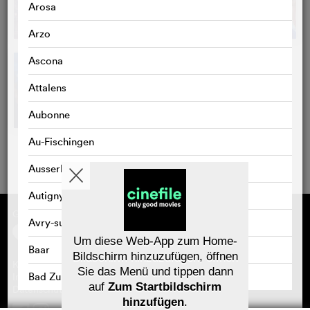
Arosa
Arzo
Ascona
Attalens
Aubonne
Au-Fischingen
Ausserbinn
Autigny
Gefördert von
Über cinefile
Avry-sur-Matran
Registrieren/abonnieren
Newsletter
Um diese Web-App zum Home-
Baar
Häufig gestellte Fragen (FAQ)
Bildschirm hinzuzufügen, öffnen
Kontakt
Sie das Menü und tippen dann
Gutscheine
Bad Zurzach
Impressum
auf
Zum Startbildschirm
Datenschutz
hinzufügen
.
Baden