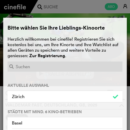
E
ABO
j
Bitte wählen Sie Ihre Lieblings-Kinoorte
Herzlich willkommen bei cinefile! Registrieren Sie sich
kostenlos bei uns, um Ihre Kinorte und Ihre Watchlist auf
allen Geräten zu speichern und weitere Vorteile zu
Zur Registrierung
geniessen:
.
TRAILER ABSPIELEN
e
AKTUELLE AUSWAHL
Grand Prix of Europe
WATCHLIST
F
Zürich
WALDEMAR FAST, DEUTSCHLAND, GB, 2025
o
STÄDTE MIT MIND. 6 KINO-BETRIEBEN
SYNOPSIS
Basel
Edda träumt davon, Rennfahrerin zu werden. Unerwartet