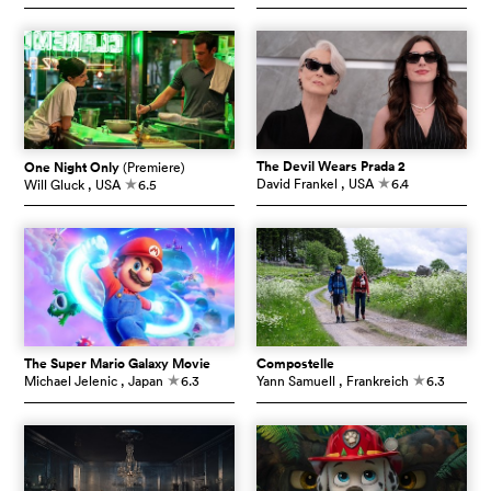
The Devil Wears Prada 2
One Night Only
(Premiere)
David Frankel
, USA
6.4
Will Gluck
, USA
6.5
c
c
The Super Mario Galaxy Movie
Compostelle
Michael Jelenic
, Japan
6.3
Yann Samuell
, Frankreich
6.3
c
c