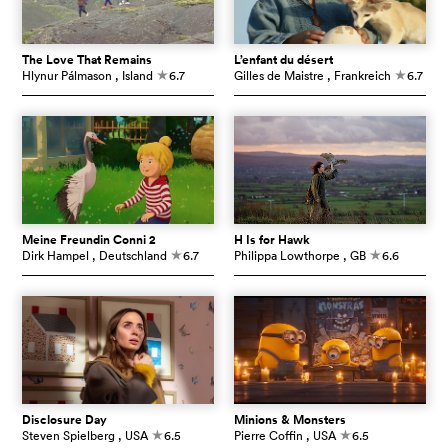
The Love That Remains
L’enfant du désert
Hlynur Pálmason
, Island
6.7
Gilles de Maistre
, Frankreich
6.7
c
c
Meine Freundin Conni 2
H Is for Hawk
Dirk Hampel
, Deutschland
6.7
Philippa Lowthorpe
, GB
6.6
c
c
Disclosure Day
Minions & Monsters
Steven Spielberg
, USA
6.5
Pierre Coffin
, USA
6.5
c
c