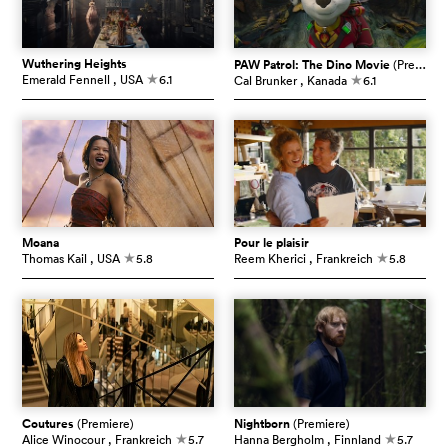
Wuthering Heights
PAW Patrol: The Dino Movie
(Premiere)
Emerald Fennell
, USA
6.1
Cal Brunker
, Kanada
6.1
c
c
Moana
Pour le plaisir
Thomas Kail
, USA
5.8
Reem Kherici
, Frankreich
5.8
c
c
Coutures
(Premiere)
Nightborn
(Premiere)
Alice Winocour
, Frankreich
5.7
Hanna Bergholm
, Finnland
5.7
c
c