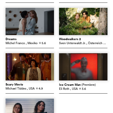
Dreams
Woodwalkers 2
Michel Franco
, Mexiko
5.6
Sven Unterwaldt Jr.
, Österreich
5.4
c
c
Scary Movie
Ice Cream Man
(Premiere)
Michael Tiddes
, USA
4.9
Eli Roth
, USA
3.6
c
c