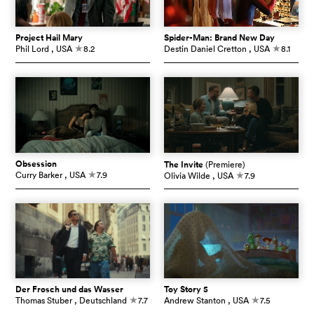
Project Hail Mary
Spider-Man: Brand New Day
Phil Lord
, USA
8.2
Destin Daniel Cretton
, USA
8.1
c
c
Obsession
The Invite
(Premiere)
Curry Barker
, USA
7.9
Olivia Wilde
, USA
7.9
c
c
Der Frosch und das Wasser
Toy Story 5
Thomas Stuber
, Deutschland
7.7
Andrew Stanton
, USA
7.5
c
c