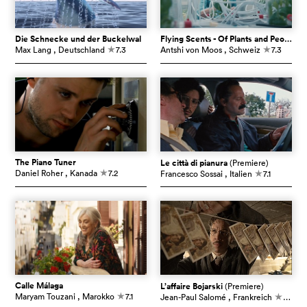
Die Schnecke und der Buckelwal
Flying Scents - Of Plants and People
Max Lang
, Deutschland
7.3
Antshi von Moos
, Schweiz
7.3
c
c
The Piano Tuner
Le città di pianura
(Premiere)
Daniel Roher
, Kanada
7.2
Francesco Sossai
, Italien
7.1
c
c
Calle Málaga
L’affaire Bojarski
(Premiere)
Maryam Touzani
, Marokko
7.1
Jean-Paul Salomé
, Frankreich
7.0
c
c