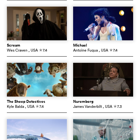
Scream
Michael
Wes Craven
, USA
7.4
Antoine Fuqua
, USA
7.4
c
c
The Sheep Detectives
Nuremberg
Kyle Balda
, USA
7.4
James Vanderbilt
, USA
7.3
c
c