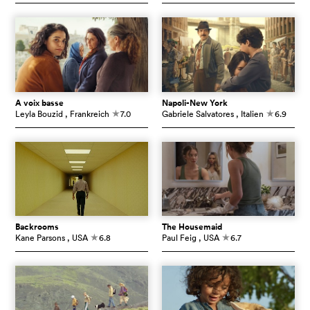
À voix basse
Napoli-New York
Leyla Bouzid
, Frankreich
7.0
Gabriele Salvatores
, Italien
6.9
c
c
Backrooms
The Housemaid
Kane Parsons
, USA
6.8
Paul Feig
, USA
6.7
c
c