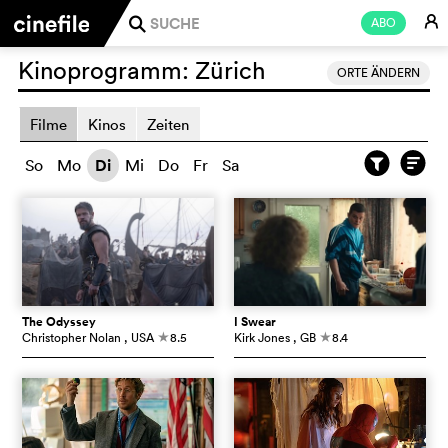
E
ABO
j
Kinoprogramm:
Zürich
ORTE ÄNDERN
Filme
Kinos
Zeiten
So
Mo
Di
Mi
Do
Fr
Sa
The Odyssey
I Swear
Christopher Nolan
, USA
8.5
Kirk Jones
, GB
8.4
c
c