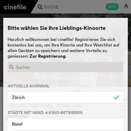
E
ABO
j
Bitte wählen Sie Ihre Lieblings-Kinoorte
Herzlich willkommen bei cinefile! Registrieren Sie sich
kostenlos bei uns, um Ihre Kinorte und Ihre Watchlist auf
allen Geräten zu speichern und weitere Vorteile zu
Zur Registrierung
geniessen:
.
TRAILER ABSPIELEN
e
AKTUELLE AUSWAHL
Look Back
WATCHLIST
F
Zürich
KIYOTAKA OSHIYAMA, JAPAN, 2024
o
STÄDTE MIT MIND. 6 KINO-BETRIEBEN
SYNOPSIS
Basel
Die Schülerin Fujino zeichnet vielgelobte Mangas für die