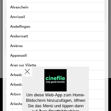
Alvaschein
Amriswil
Andelfingen
Andermatt
Anières
Appenzell
Aran sur Vilette
Arbedo
Arbedo-Castione
Gefördert von
Über cinefile
Registrieren/abonnieren
Arbon
Newsletter
Um diese Web-App zum Home-
Häufig gestellte Fragen (FAQ)
Bildschirm hinzuzufügen, öffnen
Kontakt
Arlesheim
Sie das Menü und tippen dann
Gutscheine
Impressum