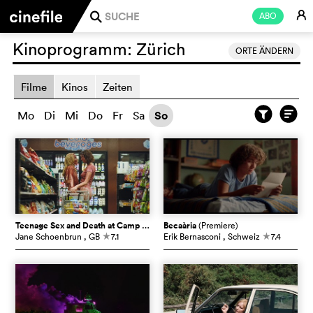
E
ABO
j
Kinoprogramm:
Zürich
ORTE ÄNDERN
Filme
Kinos
Zeiten
Mo
Di
Mi
Do
Fr
Sa
So
Teenage Sex and Death at Camp Miasma
Becaària
(Premiere)
(Premiere)
Jane Schoenbrun
, GB
7.1
Erik Bernasconi
, Schweiz
7.4
c
c