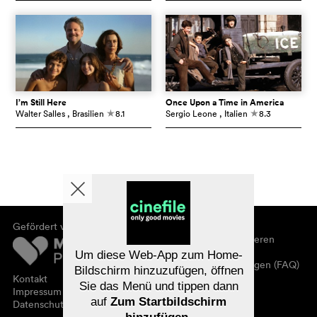
I’m Still Here
Once Upon a Time in America
Walter Salles
, Brasilien
8.1
Sergio Leone
, Italien
8.3
c
c
Gefördert von
Über cinefile
Registrieren/abonnieren
Newsletter
Um diese Web-App zum Home-
Häufig gestellte Fragen (FAQ)
Bildschirm hinzuzufügen, öffnen
Kontakt
Sie das Menü und tippen dann
Gutscheine
Impressum
auf
Zum Startbildschirm
Datenschutz