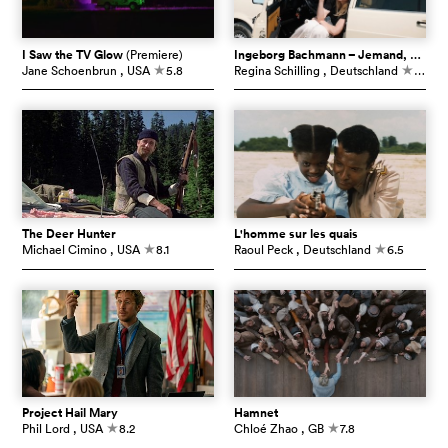
I Saw the TV Glow
(Premiere)
Ingeborg Bachmann – Jemand, der einmal ich war
Jane Schoenbrun
, USA
5.8
Regina Schilling
, Deutschland
6.4
c
c
The Deer Hunter
L'homme sur les quais
Michael Cimino
, USA
8.1
Raoul Peck
, Deutschland
6.5
c
c
Project Hail Mary
Hamnet
Phil Lord
, USA
8.2
Chloé Zhao
, GB
7.8
c
c