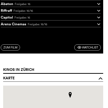
Abaton
Freigabe: 16
q
Riffraff
Freigabe: 16/16
q
Capitol
Freigabe: 16
q
Arena Cinemas
Freigabe: 16/16
q
ZUM FILM
WATCHLIST
F
KINOS IN ZÜRICH
KARTE
o