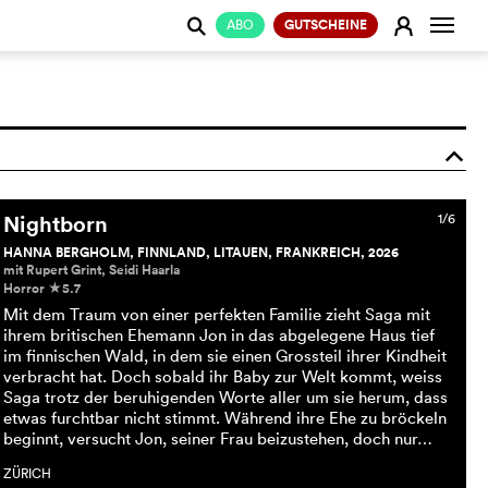
Naviga
E
ABO
GUTSCHEINE
j
o
Nightborn
1/6
HANNA BERGHOLM, FINNLAND, LITAUEN, FRANKREICH, 2026
mit Rupert Grint, Seidi Haarla
Horror
5.7
c
Mit dem Traum von einer perfekten Familie zieht Saga mit
ihrem britischen Ehemann Jon in das abgelegene Haus tief
im finnischen Wald, in dem sie einen Grossteil ihrer Kindheit
verbracht hat. Doch sobald ihr Baby zur Welt kommt, weiss
Saga trotz der beruhigenden Worte aller um sie herum, dass
etwas furchtbar nicht stimmt. Während ihre Ehe zu bröckeln
beginnt, versucht Jon, seiner Frau beizustehen, doch nur…
ZÜRICH