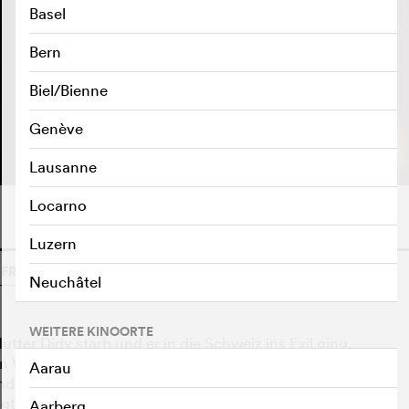
Basel
Bern
Biel/Bienne
TRAILER ABSPIELEN
e
Genève
Lausanne
Locarno
Luzern
 FRANKREICH, 2024
o
Neuchâtel
WEITERE KINOORTE
Mutter Didy starb und er in die Schweiz ins Exil ging.
en Wirren der Bürgerkriege, des Völkermords und der
Aarau
nd später Ruanda heimgesucht hatten. Als er 30 Jahre
t er das Kapitel seiner Familiengeschichte wieder auf
Aarberg