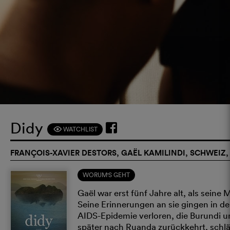
Didy
WATCHLIST
F
FRANÇOIS-XAVIER DESTORS, GAËL KAMILINDI, SCHWEIZ,
WORUM'S GEHT
Gaël war erst fünf Jahre alt, als seine 
Seine Erinnerungen an sie gingen in d
AIDS-Epidemie verloren, die Burundi u
später nach Ruanda zurückkehrt, schläg