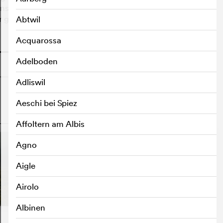
nschen, die seine Mutter gekannt haben. Durch seine
er ganzen Generation ruandischer Frauen.
Abtwil
Acquarossa
o
Adelboden
Adliswil
Aeschi bei Spiez
o
Affoltern am Albis
Agno
Aigle
Airolo
Albinen