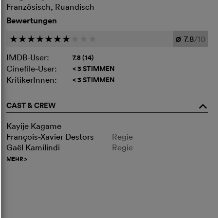
Französisch, Ruandisch
Bewertungen
7.8
/10
c
c
c
c
c
c
c
c
c
c
Ø
IMDB-User:
7.8 (14)
Cinefile-User:
< 3 STIMMEN
KritikerInnen:
< 3 STIMMEN
CAST & CREW
o
Kayije Kagame
François-Xavier Destors
Regie
Gaël Kamilindi
Regie
MEHR
>