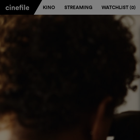
KINO
STREAMING
WATCHLIST (
0
)