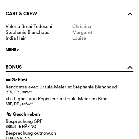
CAST & CREW
o
Valeria Bruni Tedeschi
Christina
Stéphanie Blanchoud
Margaret
India Hair
Louise
MEHR
>
BONUS
o
Gefilmt
i
Rencontre avec Ursula Meier et Stéphanie Blanchoud
RTS, FR , 08‘51‘‘
«La Ligne» von Regisseurin Ursula Meier im Kino
SRF, DE , 02‘33‘‘
Geschrieben
g
Besprechung SRF
BRIGITTE HÄRING
Besprechung outnow.ch
TERESA VENA