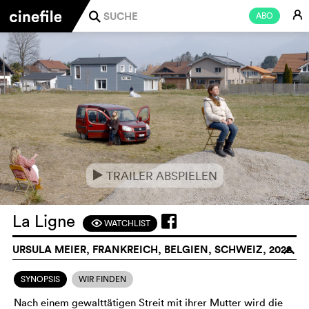
E
ABO
j
TRAILER ABSPIELEN
e
La Ligne
WATCHLIST
F
URSULA MEIER, FRANKREICH, BELGIEN, SCHWEIZ, 2022
o
SYNOPSIS
WIR FINDEN
Nach einem gewalttätigen Streit mit ihrer Mutter wird die