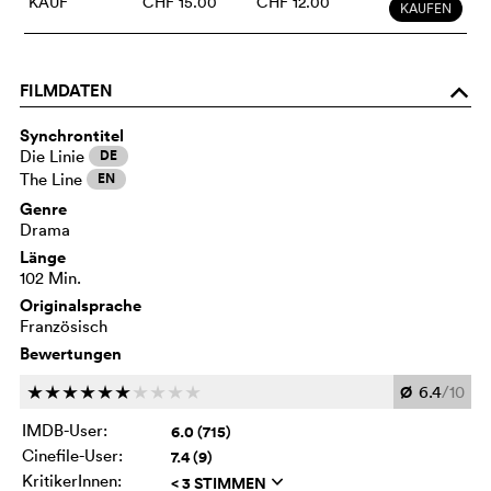
KAUF
CHF 15.00
CHF 12.00
KAUFEN
FILMDATEN
o
Synchrontitel
Die Linie
DE
The Line
EN
Genre
Drama
Länge
102 Min.
Originalsprache
Französisch
Bewertungen
Ø
6.4
/10
c
c
c
c
c
c
c
c
c
c
IMDB-User:
6.0 (715)
Cinefile-User:
7.4 (9)
KritikerInnen:
< 3 STIMMEN
q