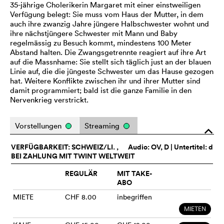
35-jährige Cholerikerin Margaret mit einer einstweiligen
Verfügung belegt: Sie muss vom Haus der Mutter, in dem
auch ihre zwanzig Jahre jüngere Halbschwester wohnt und
ihre nächstjüngere Schwester mit Mann und Baby
regelmässig zu Besuch kommt, mindestens 100 Meter
Abstand halten. Die Zwangsgetrennte reagiert auf ihre Art
auf die Massnhame: Sie stellt sich täglich just an der blauen
Linie auf, die die jüngeste Schwester um das Hause gezogen
hat. Weitere Konflikte zwischen ihr und ihrer Mutter sind
damit programmiert; bald ist die ganze Familie in den
Nervenkrieg verstrickt.
Vorstellungen
Streaming
o
VERFÜGBARKEIT: SCHWEIZ/LI. ,
Audio:
OV
, D | Untertitel: d
BEI ZAHLUNG MIT TWINT WELTWEIT
REGULÄR
MIT TAKE-
ABO
MIETE
CHF 8.00
inbegriffen
MIETEN