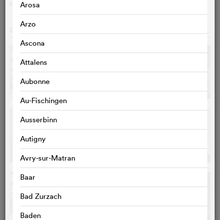
RAPHAËL JULLIEN
Arosa
Arzo
GALERIE
o
Ascona
Attalens
Aubonne
Au-Fischingen
Ausserbinn
Autigny
Avry-sur-Matran
Baar
Bad Zurzach
Baden