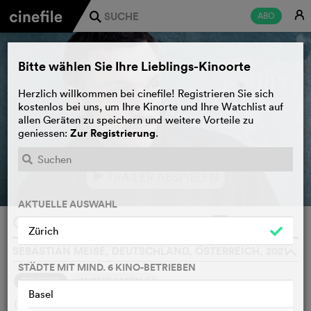
E
ABO
j
Bitte wählen Sie Ihre Lieblings-Kinoorte
Herzlich willkommen bei cinefile! Registrieren Sie sich
kostenlos bei uns, um Ihre Kinorte und Ihre Watchlist auf
allen Geräten zu speichern und weitere Vorteile zu
Zur Registrierung
geniessen:
.
TRAILER ABSPIELEN
e
AKTUELLE AUSWAHL
Grosse Freiheit
WATCHLIST
F
Zürich
SEBASTIAN MEISE, DEUTSCHLAND, ÖSTERREICH, 2021
o
STÄDTE MIT MIND. 6 KINO-BETRIEBEN
4
SYNOPSIS
ANDERE SAGEN
Basel
Deutschland 1968: Eine Zeit der Proteste und des Aufbruchs