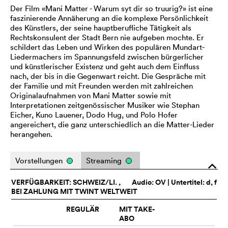
Der Film «Mani Matter - Warum syt dir so truurig?» ist eine
faszinierende Annäherung an die komplexe Persönlichkeit
des Künstlers, der seine hauptberufliche Tätigkeit als
Rechtskonsulent der Stadt Bern nie aufgeben mochte. Er
schildert das Leben und Wirken des populären Mundart-
Liedermachers im Spannungsfeld zwischen bürgerlicher
und künstlerischer Existenz und geht auch dem Einfluss
nach, der bis in die Gegenwart reicht. Die Gespräche mit
der Familie und mit Freunden werden mit zahlreichen
Originalaufnahmen von Mani Matter sowie mit
Interpretationen zeitgenössischer Musiker wie Stephan
Eicher, Kuno Lauener, Dodo Hug, und Polo Hofer
angereichert, die ganz unterschiedlich an die Matter-Lieder
herangehen.
Vorstellungen
Streaming
o
VERFÜGBARKEIT: SCHWEIZ/LI. ,
Audio:
OV
| Untertitel: d, f
BEI ZAHLUNG MIT TWINT WELTWEIT
REGULÄR
MIT TAKE-
ABO