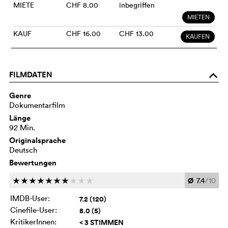
MIETE
CHF 8.00
inbegriffen
MIETEN
KAUF
CHF 16.00
CHF 13.00
KAUFEN
FILMDATEN
o
Genre
Dokumentarfilm
Länge
92 Min.
Originalsprache
Deutsch
Bewertungen
Ø
7.4
/10
c
c
c
c
c
c
c
c
c
c
IMDB-User:
7.2 (120)
Cinefile-User:
8.0 (5)
KritikerInnen:
< 3 STIMMEN