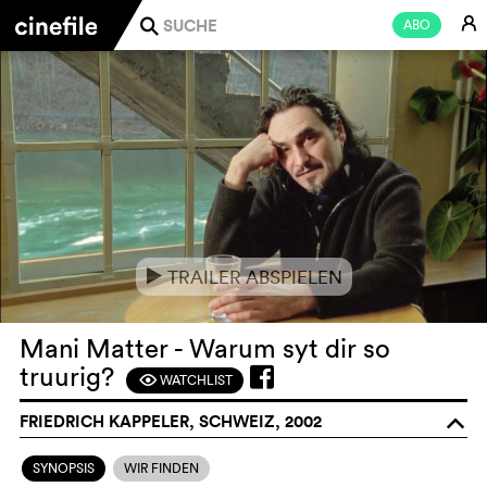
E
ABO
j
TRAILER ABSPIELEN
e
Mani Matter - Warum syt dir so
truurig?
WATCHLIST
F
FRIEDRICH KAPPELER, SCHWEIZ, 2002
o
SYNOPSIS
WIR FINDEN