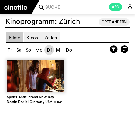
E
ABO
j
Kinoprogramm:
Zürich
ORTE ÄNDERN
Filme
Kinos
Zeiten
Fr
Sa
So
Mo
Di
Mi
Do
Spider-Man: Brand New Day
Destin Daniel Cretton
, USA
8.2
c