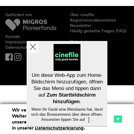
Gefördert von
Über cinefile
Registrieren/abonnieren
Newsletter
Häufig gestellte Fragen (FAQ)
Kontakt
Gutscheine
Impressum
Datenschutz
Um diese Web-App zum Home-
Bildschirm hinzuzufügen, öffnen
Sie das Menü und tippen dann
auf
Zum Startbildschirm
hinzufügen
.
Wir verwenden Cookies. Mit dem
Wenn Ihr Gerät eine Menütaste hat, lässt
sich das Browsermenü über diese öffnen.
Weitersurfen auf cinefile.ch stimmen Sie
Ansonsten tippen Sie auf
.
unserer Cookie-Nutzung zu. Mehr Infos
Kino
Streaming
Watchlist (
0
)
in unserer
Datenschutzerklärung
.
Na