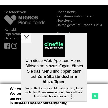
Gefördert von
Über cinefile
Registrieren/abonnieren
Newsletter
Häufig gestellte Fragen (FAQ)
Kontakt
Gutscheine
Impressum
Datenschutz
Um diese Web-App zum Home-
Bildschirm hinzuzufügen, öffnen
Sie das Menü und tippen dann
auf
Zum Startbildschirm
hinzufügen
.
Wir verwenden Cookies. Mit dem
Wenn Ihr Gerät eine Menütaste hat, lässt
sich das Browsermenü über diese öffnen.
Weitersurfen auf cinefile.ch stimmen Sie
Ansonsten tippen Sie auf
.
unserer Cookie-Nutzung zu. Mehr Infos
Kino
Streaming
Watchlist (
0
)
in unserer
Datenschutzerklärung
.
Na