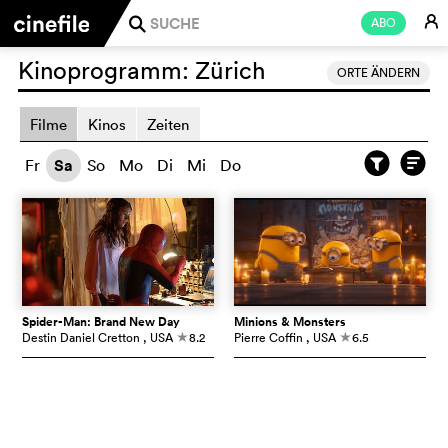
E
ABO
j
Kinoprogramm:
Zürich
ORTE ÄNDERN
Filme
Kinos
Zeiten
Fr
Sa
So
Mo
Di
Mi
Do
Spider-Man: Brand New Day
Minions & Monsters
Destin Daniel Cretton
, USA
8.2
Pierre Coffin
, USA
6.5
c
c