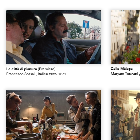
Calle Málaga
Le città di pianura
(Premiere)
Maryam Touzani
Francesco Sossai
, Italien
2025
7.1
c