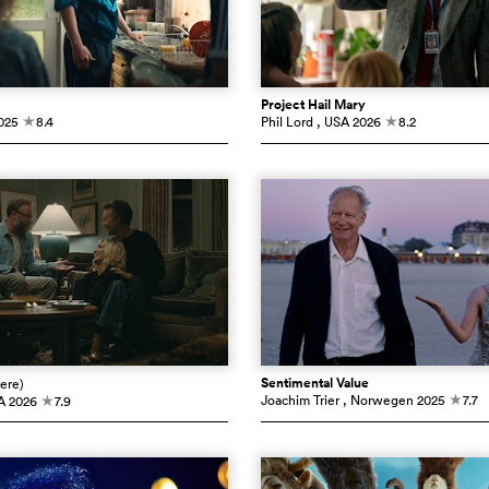
Project Hail Mary
025
8.4
Phil Lord
, USA
2026
8.2
c
c
Sentimental Value
ere)
Joachim Trier
, Norwegen
2025
7.7
A
2026
7.9
c
c