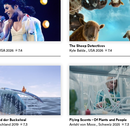
The Sheep Detectives
USA
2026
7.4
Kyle Balda
, USA
2026
7.4
c
c
d der Buckelwal
Flying Scents - Of Plants and People
schland
2019
7.3
Antshi von Moos
, Schweiz
2025
7.3
c
c