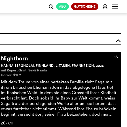
Naviga
E
ABO
GUTSCHEINE
j
o
Nightborn
1/7
HANNA BERGHOLM, FINNLAND, LITAUEN, FRANKREICH, 2026
mit Rupert Grint, Seidi Haarla
Horror
5.7
c
Mit dem Traum von einer perfekten Familie zieht Saga mit
ihrem britischen Ehemann Jon in das abgelegene Haus tief
im finnischen Wald, in dem sie einen Grossteil ihrer Kindheit
verbracht hat. Doch sobald ihr Baby zur Welt kommt, weiss
Saga trotz der beruhigenden Worte aller um sie herum, dass
etwas furchtbar nicht stimmt. Während ihre Ehe zu bröckeln
beginnt, versucht Jon, seiner Frau beizustehen, doch nur…
ZÜRICH