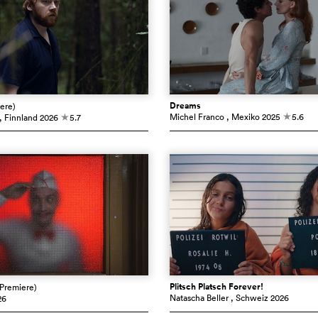
Dreams
ere)
Michel Franco
, Mexiko
2025
5.6
, Finnland
2026
5.7
c
c
Plitsch Platsch Forever!
(Premiere)
Natascha Beller
, Schweiz
2026
26