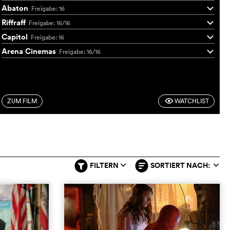
Abaton
Freigabe: 16
q
Riffraff
Freigabe: 16/16
q
Capitol
Freigabe: 16
q
Arena Cinemas
Freigabe: 16/16
q
ZUM FILM
WATCHLIST
F
FILTERN
SORTIERT NACH:
q
q