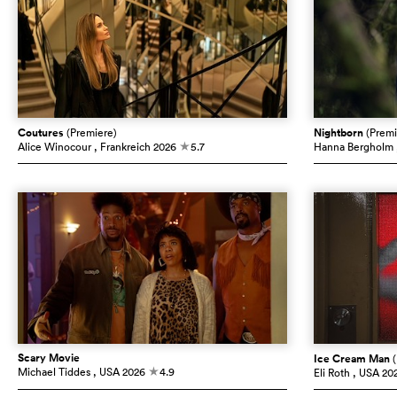
Coutures
(Premiere)
Nightborn
(Premi
Alice Winocour
, Frankreich
2026
5.7
Hanna Bergholm
c
Scary Movie
Ice Cream Man
Michael Tiddes
, USA
2026
4.9
Eli Roth
, USA
20
c