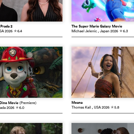
 Prada 2
The Super Mario Galaxy Movie
USA
2026
6.4
Michael Jelenic
, Japan
2026
6.3
c
c
Moana
 Dino Movie
(Premiere)
Thomas Kail
, USA
2026
5.8
nada
2026
6.0
c
c