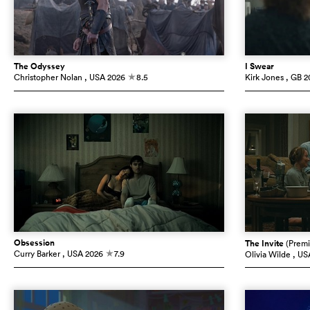
The Odyssey
I Swear
Christopher Nolan
, USA
2026
8.5
Kirk Jones
, GB
2
c
Obsession
The Invite
(Premi
Curry Barker
, USA
2026
7.9
Olivia Wilde
, US
c