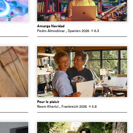
Amarga Navidad
Pedro Almodóvar
, Spanien
2026
6.3
c
Pour le plaisir
Reem Kherici
, Frankreich
2026
5.8
c