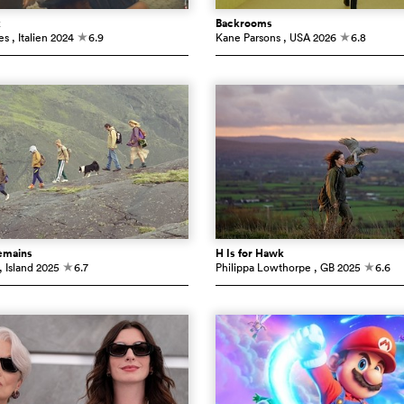
k
Backrooms
es
, Italien
2024
6.9
Kane Parsons
, USA
2026
6.8
c
c
emains
H Is for Hawk
, Island
2025
6.7
Philippa Lowthorpe
, GB
2025
6.6
c
c