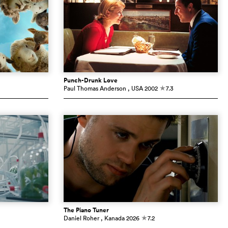
Punch-Drunk Love
Paul Thomas Anderson
, USA
2002
7.3
c
The Piano Tuner
Daniel Roher
, Kanada
2026
7.2
c