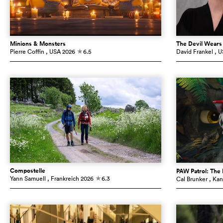
Minions & Monsters
The Devil Wears
Pierre Coffin
, USA
2026
6.5
David Frankel
, 
c
Compostelle
PAW Patrol: The
Yann Samuell
, Frankreich
2026
6.3
Cal Brunker
, Ka
c