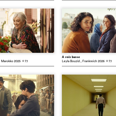
À voix basse
, Marokko
2025
7.1
Leyla Bouzid
, Frankreich
2026
7.1
c
c