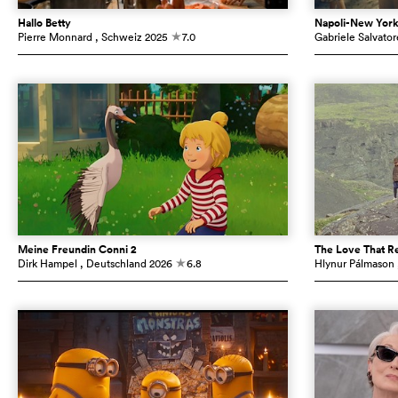
Hallo Betty
Napoli-New Yor
Pierre Monnard
, Schweiz
2025
7.0
Gabriele Salvator
c
Meine Freundin Conni 2
The Love That R
Dirk Hampel
, Deutschland
2026
6.8
Hlynur Pálmason
c