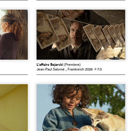
L’affaire Bojarski
(Premiere)
Jean-Paul Salomé
, Frankreich
2026
7.0
c