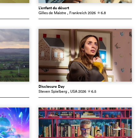
L’enfant du désert
Gilles de Maistre
, Frankreich
2026
6.8
c
Disclosure Day
Steven Spielberg
, USA
2026
6.5
c