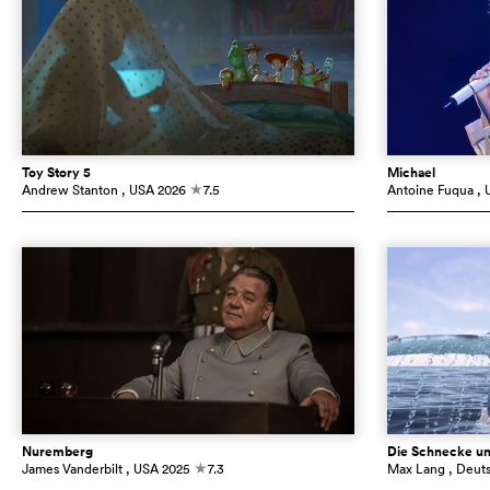
Toy Story 5
Michael
Andrew Stanton
, USA
2026
7.5
Antoine Fuqua
, 
c
Nuremberg
Die Schnecke un
James Vanderbilt
, USA
2025
7.3
Max Lang
, Deut
c