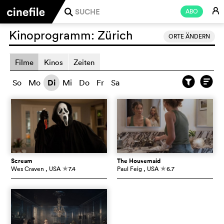
E
ABO
j
Kinoprogramm:
Zürich
ORTE ÄNDERN
Filme
Kinos
Zeiten
So
Mo
Di
Mi
Do
Fr
Sa
Scream
The Housemaid
Wes Craven
, USA
7.4
Paul Feig
, USA
6.7
c
c