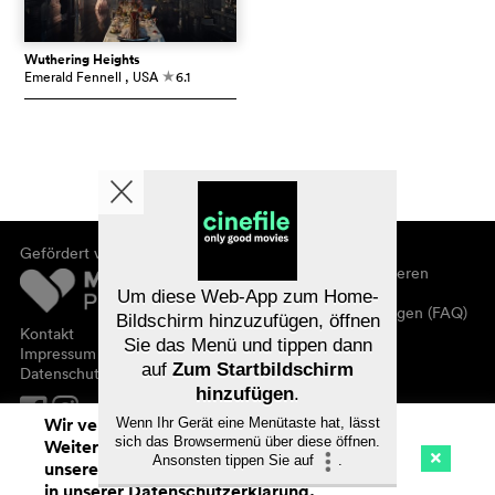
Wuthering Heights
Emerald Fennell
, USA
6.1
c
Gefördert von
Über cinefile
Registrieren/abonnieren
Newsletter
Um diese Web-App zum Home-
Häufig gestellte Fragen (FAQ)
Bildschirm hinzuzufügen, öffnen
Kontakt
Sie das Menü und tippen dann
Gutscheine
Impressum
auf
Zum Startbildschirm
Datenschutz
hinzufügen
.
Wir verwenden Cookies. Mit dem
Wenn Ihr Gerät eine Menütaste hat, lässt
sich das Browsermenü über diese öffnen.
Weitersurfen auf cinefile.ch stimmen Sie
Ansonsten tippen Sie auf
.
unserer Cookie-Nutzung zu. Mehr Infos
Kino
Streaming
Watchlist (
0
)
in unserer
Datenschutzerklärung
.