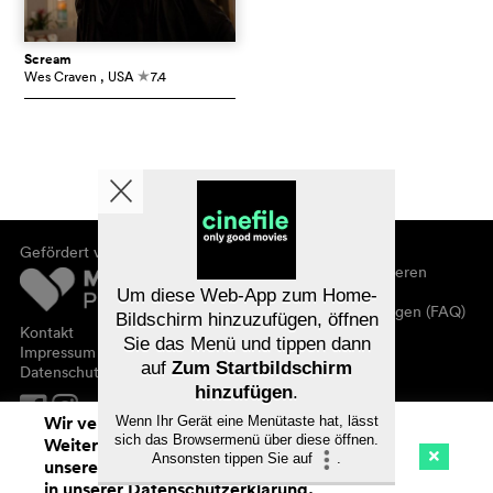
Scream
Wes Craven
, USA
7.4
c
Gefördert von
Über cinefile
Registrieren/abonnieren
Newsletter
Um diese Web-App zum Home-
Häufig gestellte Fragen (FAQ)
Bildschirm hinzuzufügen, öffnen
Kontakt
Sie das Menü und tippen dann
Gutscheine
Impressum
auf
Zum Startbildschirm
Datenschutz
hinzufügen
.
Wir verwenden Cookies. Mit dem
Wenn Ihr Gerät eine Menütaste hat, lässt
sich das Browsermenü über diese öffnen.
Weitersurfen auf cinefile.ch stimmen Sie
Ansonsten tippen Sie auf
.
unserer Cookie-Nutzung zu. Mehr Infos
Kino
Streaming
Watchlist (
0
)
in unserer
Datenschutzerklärung
.