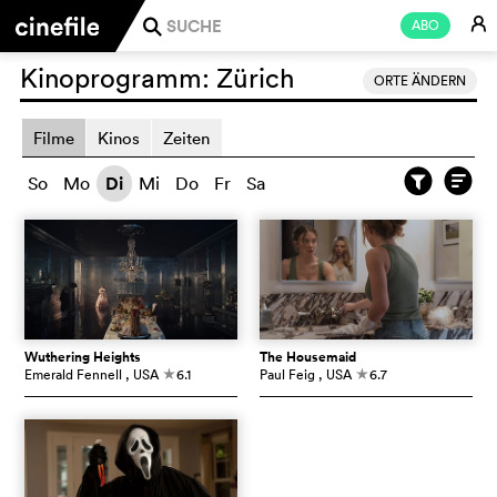
E
ABO
j
Kinoprogramm:
Zürich
ORTE ÄNDERN
Filme
Kinos
Zeiten
So
Mo
Di
Mi
Do
Fr
Sa
Wuthering Heights
The Housemaid
Emerald Fennell
, USA
6.1
Paul Feig
, USA
6.7
c
c