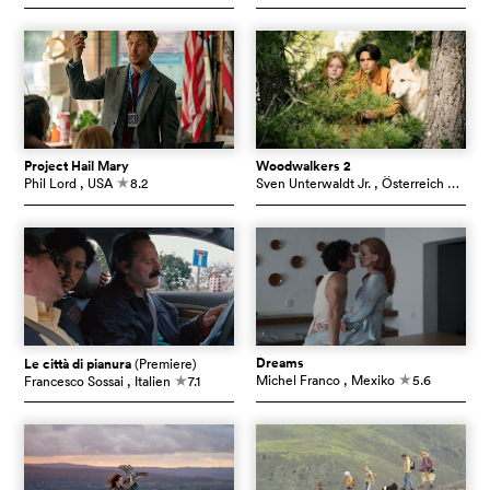
Project Hail Mary
Woodwalkers 2
Phil Lord
, USA
8.2
Sven Unterwaldt Jr.
, Österreich
5.4
c
c
Dreams
Le città di pianura
(Premiere)
Michel Franco
, Mexiko
5.6
Francesco Sossai
, Italien
7.1
c
c