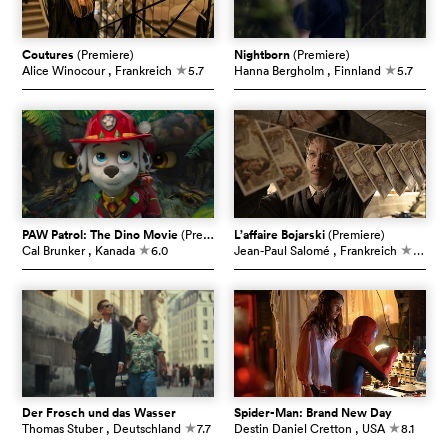
Coutures
(Premiere)
Nightborn
(Premiere)
Alice Winocour
, Frankreich
5.7
Hanna Bergholm
, Finnland
5.7
c
c
PAW Patrol: The Dino Movie
(Premiere)
L’affaire Bojarski
(Premiere)
Cal Brunker
, Kanada
6.0
Jean-Paul Salomé
, Frankreich
7.0
c
c
Der Frosch und das Wasser
Spider-Man: Brand New Day
Thomas Stuber
, Deutschland
7.7
Destin Daniel Cretton
, USA
8.1
c
c