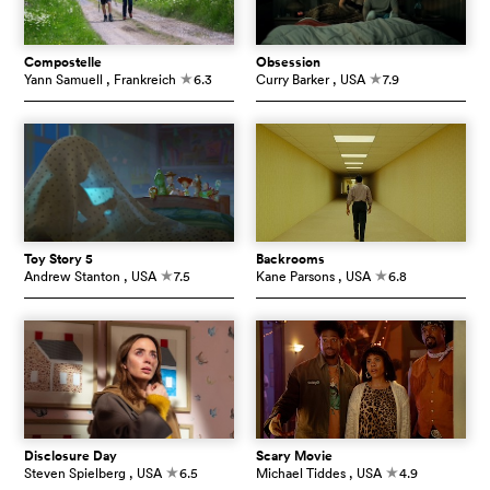
Compostelle
Obsession
Yann Samuell
, Frankreich
6.3
Curry Barker
, USA
7.9
c
c
Toy Story 5
Backrooms
Andrew Stanton
, USA
7.5
Kane Parsons
, USA
6.8
c
c
Disclosure Day
Scary Movie
Steven Spielberg
, USA
6.5
Michael Tiddes
, USA
4.9
c
c