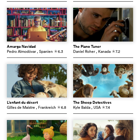
Amarga Navidad
The Piano Tuner
Pedro Almodóvar
, Spanien
6.3
Daniel Roher
, Kanada
7.2
c
c
L’enfant du désert
The Sheep Detectives
Gilles de Maistre
, Frankreich
6.8
Kyle Balda
, USA
7.4
c
c