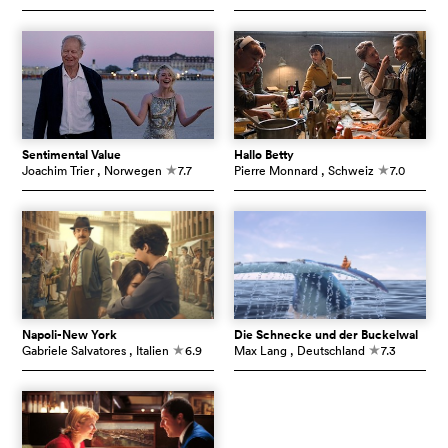
Sentimental Value
Hallo Betty
Joachim Trier
, Norwegen
7.7
Pierre Monnard
, Schweiz
7.0
c
c
Napoli-New York
Die Schnecke und der Buckelwal
Gabriele Salvatores
, Italien
6.9
Max Lang
, Deutschland
7.3
c
c