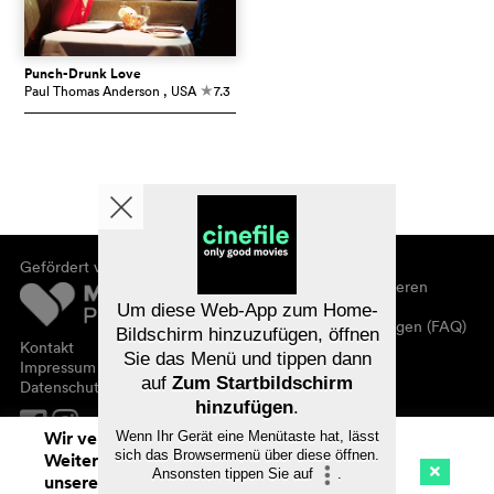
Punch-Drunk Love
Paul Thomas Anderson
, USA
7.3
c
Gefördert von
Über cinefile
Registrieren/abonnieren
Newsletter
Um diese Web-App zum Home-
Häufig gestellte Fragen (FAQ)
Bildschirm hinzuzufügen, öffnen
Kontakt
Sie das Menü und tippen dann
Gutscheine
Impressum
auf
Zum Startbildschirm
Datenschutz
hinzufügen
.
Wir verwenden Cookies. Mit dem
Wenn Ihr Gerät eine Menütaste hat, lässt
sich das Browsermenü über diese öffnen.
Weitersurfen auf cinefile.ch stimmen Sie
Ansonsten tippen Sie auf
.
unserer Cookie-Nutzung zu. Mehr Infos