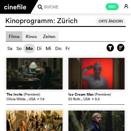
E
ABO
j
Kinoprogramm:
Zürich
ORTE ÄNDERN
Filme
Kinos
Zeiten
Sa
So
Mo
Di
Mi
Do
Fr
The Invite
(Premiere)
Ice Cream Man
(Premiere)
Olivia Wilde
, USA
7.9
Eli Roth
, USA
3.5
c
c