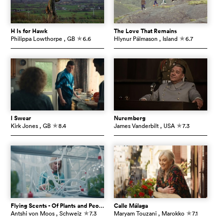
H Is for Hawk
The Love That Remains
Philippa Lowthorpe
, GB
6.6
Hlynur Pálmason
, Island
6.7
c
c
I Swear
Nuremberg
Kirk Jones
, GB
8.4
James Vanderbilt
, USA
7.3
c
c
Flying Scents - Of Plants and People
Calle Málaga
Antshi von Moos
, Schweiz
7.3
Maryam Touzani
, Marokko
7.1
c
c