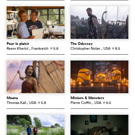
Pour le plaisir
The Odyssey
Reem Kherici
, Frankreich
5.8
Christopher Nolan
, USA
8.5
c
c
Moana
Minions & Monsters
Thomas Kail
, USA
5.8
Pierre Coffin
, USA
6.5
c
c