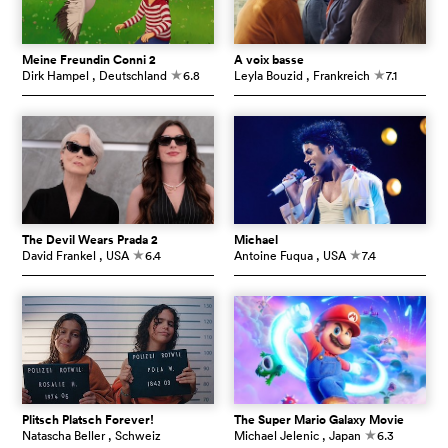
Meine Freundin Conni 2
À voix basse
Dirk Hampel
, Deutschland
6.8
Leyla Bouzid
, Frankreich
7.1
c
c
The Devil Wears Prada 2
Michael
David Frankel
, USA
6.4
Antoine Fuqua
, USA
7.4
c
c
Plitsch Platsch Forever!
The Super Mario Galaxy Movie
Natascha Beller
, Schweiz
Michael Jelenic
, Japan
6.3
c