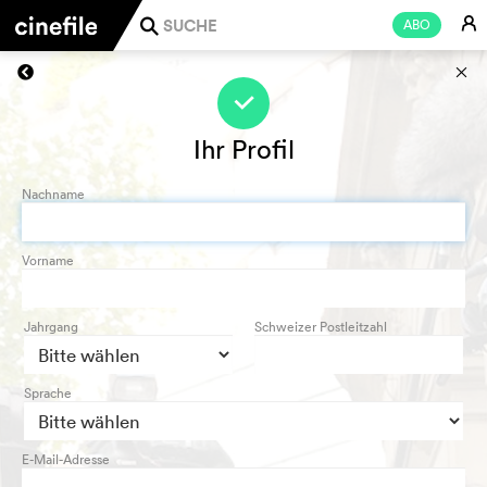
E
ABO
j
s
f
Ihr Profil
Nachname
Vorname
Jahrgang
Schweizer Postleitzahl
Sprache
E-Mail-Adresse